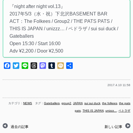
『night after night vol.13』
2017年5/3（水・祝）下北沢BASEMENT BAR
ACT：The Folkees / Group2 / THE PATS PATS /
THIS IS JAPAN / unizzz… / ペドラザ / sui sui duck /
Gateballers
Open 15:30 / Start 16:00
Adv ¥2,200 / Door ¥2,500
Facebook
Twitter
Line
Threads
Mastodon
Tumblr
Mixi
共
有
2017.4.10 11:58
カテゴリ：
NEWS
タグ：
Gateballers
,
group2
,
JAPAN
,
sui sui duck
,
the folkees
,
the pats
pats
,
THIS IS JAPAN
,
unizzz...
,
ペトラザ
過去の記事
新しい記事