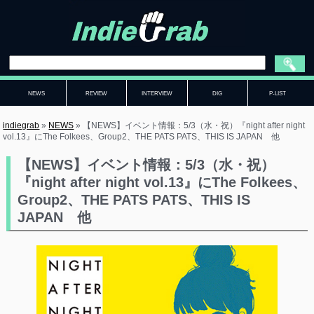
NEWS
REVIEW
INTERVIEW
DIG
P-LIST
indiegrab
»
NEWS
»
【NEWS】イベント情報：5/3（水・祝）『night after night
vol.13』にThe Folkees、Group2、THE PATS PATS、THIS IS JAPAN 他
【NEWS】イベント情報：5/3（水・祝）
『night after night vol.13』にThe Folkees、
Group2、THE PATS PATS、THIS IS
JAPAN 他