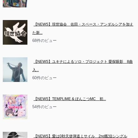
【NEWS】現世協会　佐田・スペース・アンダルシアを加え
た新...
68件のビュー
【NEWS】ユキナによるソロ・プロジェクト 愛探眼影　8曲
入...
60件のビュー
【NEWS】TEMPLIME & ぽんこつMC　初...
54件のビュー
【NEWS】愛は0秒天使弾道ミサイル　2nd配信シングル