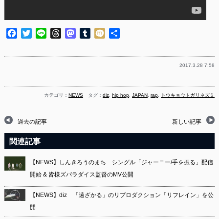
Facebook
Twitter
Line
Threads
Mastodon
Tumblr
Mixi
共
有
2017.3.28 7:58
カテゴリ：
NEWS
タグ：
diz
,
hip hop
,
JAPAN
,
rap
,
トウキョウトガリネズミ
過去の記事
新しい記事
関連記事
【NEWS】しんきろうのまち シングル「ジャーニー/手を振る」配信
開始 & 皆様ズパラダイス監督のMV公開
【NEWS】diz 「遠ざかる」のリプロダクション「リフレイン」を公
開