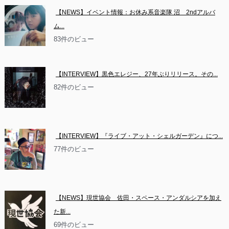
【NEWS】イベント情報：お休み系音楽隊 沼　2ndアルバ
ム...
83件のビュー
【INTERVIEW】黒色エレジー、27年ぶりリリース。その...
82件のビュー
【INTERVIEW】『ライブ・アット・シェルガーデン』につ...
77件のビュー
【NEWS】現世協会　佐田・スペース・アンダルシアを加え
た新...
69件のビュー