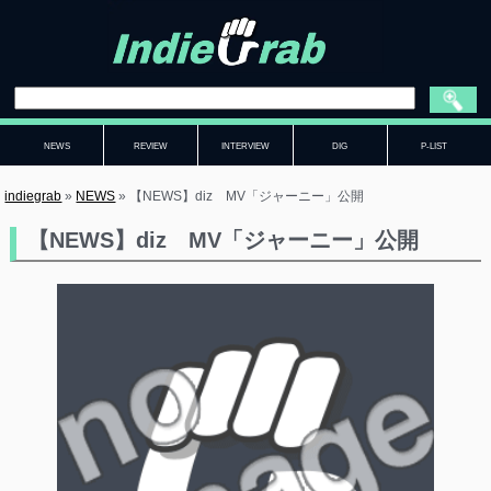
NEWS
REVIEW
INTERVIEW
DIG
P-LIST
indiegrab
»
NEWS
»
【NEWS】diz MV「ジャーニー」公開
【NEWS】diz MV「ジャーニー」公開