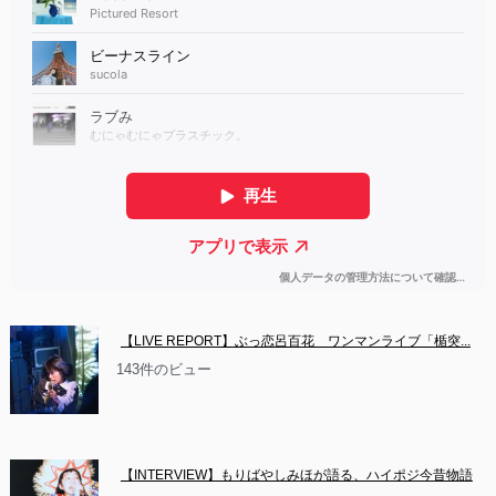
【LIVE REPORT】ぶっ恋呂百花　ワンマンライブ「楯突...
143件のビュー
【INTERVIEW】もりばやしみほが語る、ハイポジ今昔物語