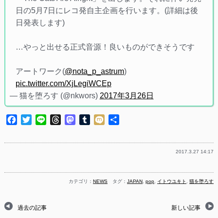
日の5月7日にレコ発自主企画を行います。(詳細は後
日発表します)
…やっと出せる正式音源！良いものができそうです
アートワーク(
@nota_p_astrum
)
pic.twitter.com/XjLegiWCEp
— 猫を堕ろす (@nkwors)
2017年3月26日
Facebook
Twitter
Line
Threads
Mastodon
Tumblr
Mixi
共
有
2017.3.27 14:17
カテゴリ：
NEWS
タグ：
JAPAN
,
pop
,
イトウユキト
,
猫を堕ろす
過去の記事
新しい記事