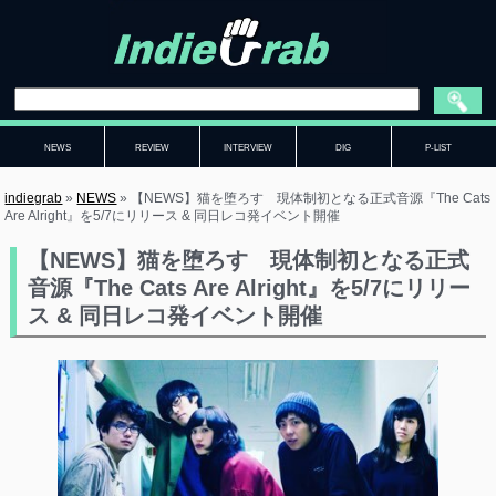
NEWS
REVIEW
INTERVIEW
DIG
P-LIST
indiegrab
»
NEWS
»
【NEWS】猫を堕ろす 現体制初となる正式音源『The Cats
Are Alright』を5/7にリリース & 同日レコ発イベント開催
【NEWS】猫を堕ろす 現体制初となる正式
音源『The Cats Are Alright』を5/7にリリー
ス & 同日レコ発イベント開催