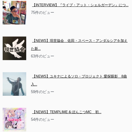
【INTERVIEW】『ライブ・アット・シェルガーデン』につ...
75件のビュー
【NEWS】現世協会　佐田・スペース・アンダルシアを加え
た新...
63件のビュー
【NEWS】ユキナによるソロ・プロジェクト 愛探眼影　8曲
入...
59件のビュー
【NEWS】TEMPLIME & ぽんこつMC　初...
54件のビュー