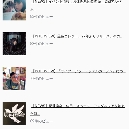
【NEWS】イベント情報：お休み系音楽隊 沼　2ndアルバ
ム...
83件のビュー
【INTERVIEW】黒色エレジー、27年ぶりリリース。その...
82件のビュー
【INTERVIEW】『ライブ・アット・シェルガーデン』につ...
77件のビュー
【NEWS】現世協会　佐田・スペース・アンダルシアを加え
た新...
69件のビュー