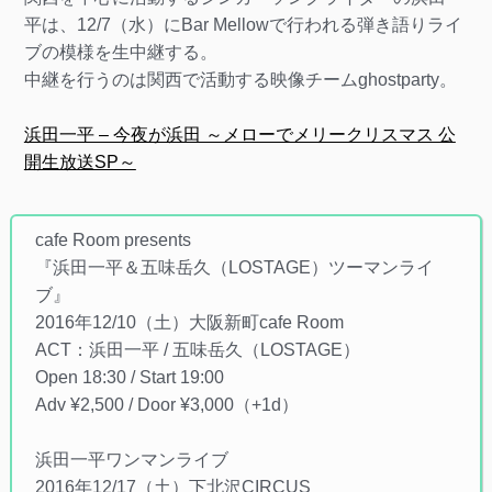
平は、12/7（水）にBar Mellowで行われる弾き語りライ
ブの模様を生中継する。
中継を行うのは関西で活動する映像チームghostparty。
浜田一平 – 今夜が浜田 ～メローでメリークリスマス 公
開生放送SP～
cafe Room presents
『浜田一平＆五味岳久（LOSTAGE）ツーマンライ
ブ』
2016年12/10（土）大阪新町cafe Room
ACT：浜田一平 / 五味岳久（LOSTAGE）
Open 18:30 / Start 19:00
Adv ¥2,500 / Door ¥3,000（+1d）
浜田一平ワンマンライブ
2016年12/17（土）下北沢CIRCUS