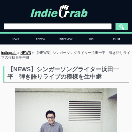
NEWS
REVIEW
INTERVIEW
DIG
P-LIST
indiegrab
»
NEWS
»
【NEWS】シンガーソングライター浜田一平 弾き語りライ
ブの模様を生中継
【NEWS】シンガーソングライター浜田一
平 弾き語りライブの模様を生中継