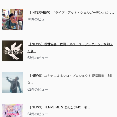
【INTERVIEW】『ライブ・アット・シェルガーデン』につ...
78件のビュー
【NEWS】現世協会　佐田・スペース・アンダルシアを加え
た新...
63件のビュー
【NEWS】ユキナによるソロ・プロジェクト 愛探眼影　8曲
入...
62件のビュー
【NEWS】TEMPLIME & ぽんこつMC　初...
54件のビュー