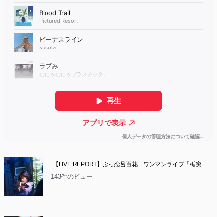
【LIVE REPORT】ぶっ恋呂百花　ワンマンライブ「楯突...
143件のビュー