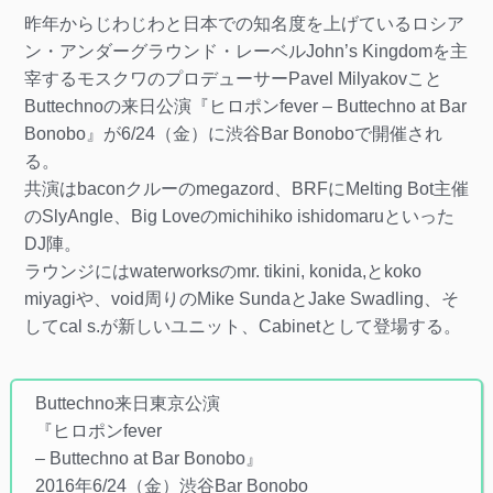
昨年からじわじわと日本での知名度を上げているロシア
ン・アンダーグラウンド・レーベルJohn’s Kingdomを主
宰するモスクワのプロデューサーPavel Milyakovこと
Buttechnoの来日公演『ヒロポンfever – Buttechno at Bar
Bonobo』が6/24（金）に渋谷Bar Bonoboで開催され
る。
共演はbaconクルーのmegazord、BRFにMelting Bot主催
のSlyAngle、Big Loveのmichihiko ishidomaruといった
DJ陣。
ラウンジにはwaterworksのmr. tikini, konida,とkoko
miyagiや、void周りのMike SundaとJake Swadling、そ
してcal s.が新しいユニット、Cabinetとして登場する。
Buttechno来日東京公演
『ヒロポンfever
– Buttechno at Bar Bonobo』
2016年6/24（金）渋谷Bar Bonobo