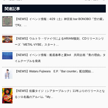
関連記事
【NEWS】イベント情報：4/29（土）神宮前 bar BONOBO『空の紫』
でKy、…
【NEWS】ウルトラ・ヴァイヴによるHR/HM復刻、CDリリースシリ
ーズ「METAL-VYBE」スタート…
【NEWS】イベント情報：船底春希と夏bot 共同企画『青の理由』タ
イムテーブルを発表
【NEWS】Wataru Fujiwara E.P.『Bar counter』配信開始…
【NEWS】佐藤タイジ（シアターブルック）11年ぶりのリリースとな
るソロ名義のアルバム『My…