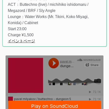
ACT：Buttechno (live) / michihiko ishidomaru /
Megazord / BRF / Sly Angle
Lounge：Water Works (Mr. Tikini, Koko Miyagi,
Konida) / Cabinet
Start 23:00
Charge ¥1,500
イベントページ