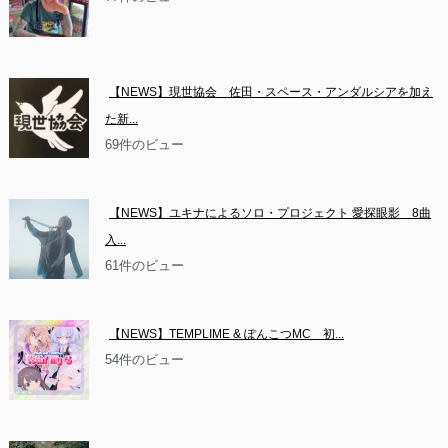
【NEWS】現世協会　佐田・スペース・アンダルシアを加え
た新...
69件のビュー
【NEWS】ユキナによるソロ・プロジェクト 愛探眼影　8曲
入...
61件のビュー
【NEWS】TEMPLIME & ぽんこつMC　初...
54件のビュー