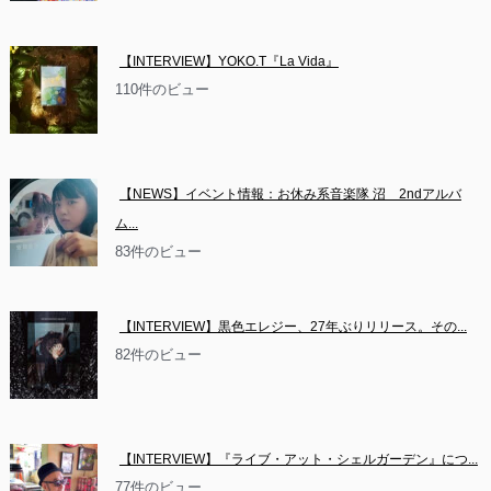
【INTERVIEW】YOKO.T『La Vida』
110件のビュー
【NEWS】イベント情報：お休み系音楽隊 沼　2ndアルバ
ム...
83件のビュー
【INTERVIEW】黒色エレジー、27年ぶりリリース。その...
82件のビュー
【INTERVIEW】『ライブ・アット・シェルガーデン』につ...
77件のビュー