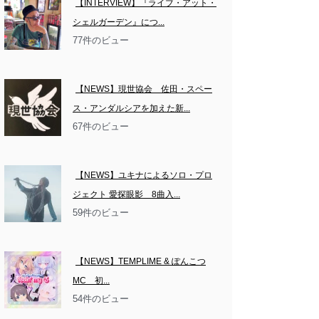
【INTERVIEW】『ライブ・アット・
シェルガーデン』につ...
77件のビュー
【NEWS】現世協会　佐田・スペー
ス・アンダルシアを加えた新...
67件のビュー
【NEWS】ユキナによるソロ・プロ
ジェクト 愛探眼影　8曲入...
59件のビュー
【NEWS】TEMPLIME & ぽんこつ
MC　初...
54件のビュー