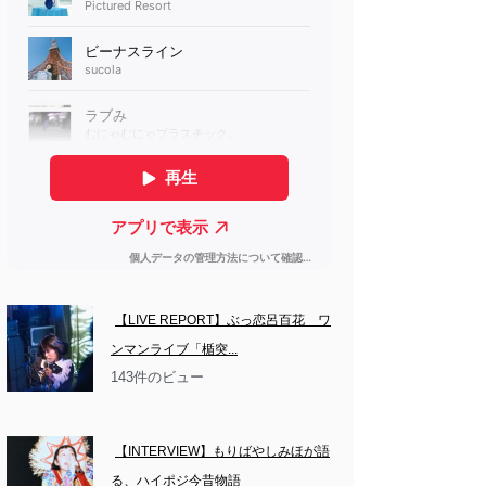
【LIVE REPORT】ぶっ恋呂百花　ワ
ンマンライブ「楯突...
143件のビュー
【INTERVIEW】もりばやしみほが語
る、ハイポジ今昔物語