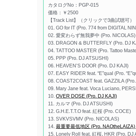
カタログNo：PGP-015
価格：￥2500
【Track List】（クリックで3曲試聴可）
01. GO for IT (Pro. 774 from DIGITAL NI
02. 愛変わらず無我夢中 (Pro. NICOLAS)
03. DRAGON & BUTTERFLY (Pro. DJ K
04. TATTOO MASTER (Pro. Tattoo Master
05. PPP (Pro. DJ ATSUSHI)
06. HEAVEN’S DOOR (Pro. DJ KAJI)
07. EASY RIDER feat. “E”qual (Pro. “E”q
08. COAST2COAST feat. GAZZILA (Pro.
09. Mary Jane feat. Voca Luciano, PERS
10.
OVER DOSE (Pro. DJ KAJI)
11. カルマ (Pro. DJ ATSUSHI)
12. G.H.E.T.T.O feat. 紅桜 (Pro. COCE)
13. SVKVSVMV (Pro. NICOLAS)
14.
最重要最低地区 (Pro. NAOtheLAIZ
15. Lonely Roll feat. 紅桜, HKR (Pro. D