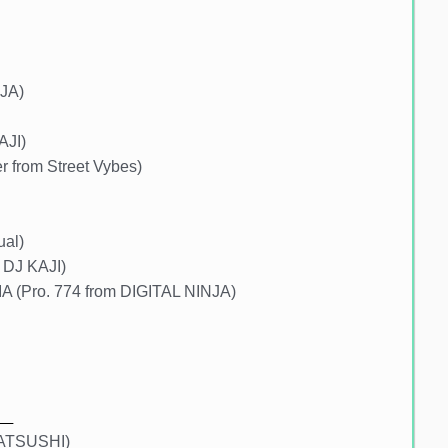
NJA)
AJI)
 from Street Vybes)
ual)
 DJ KAJI)
IA (Pro. 774 from DIGITAL NINJA)
A)
J ATSUSHI)