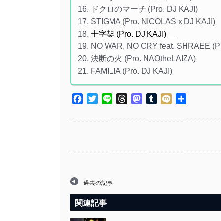
16. ドクロのマーチ (Pro. DJ KAJI)
17. STIGMA (Pro. NICOLAS x DJ KAJI)
18.
十字架 (Pro. DJ KAJI)
19. NO WAR, NO CRY feat. SHRAEE (P
20. 決断の火 (Pro. NAOtheLAIZA)
21. FAMILIA (Pro. DJ KAJI)
Facebook
Twitter
Line
Threads
Mastodon
Tumblr
Mixi
共
有
過去の記事
関連記事