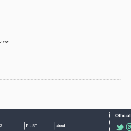
ン YAS…
Officia
IG
P-LIST
about