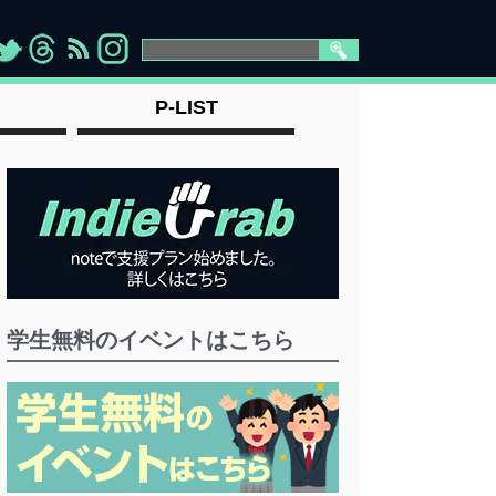
>
">
">
" >
P-LIST
学生無料のイベントはこちら