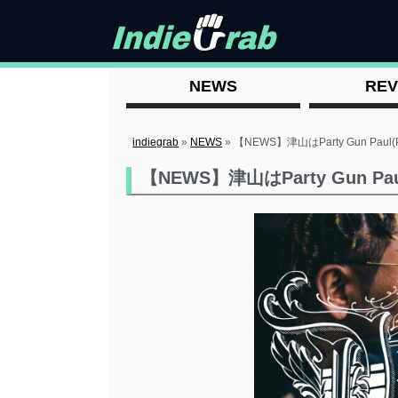
NEWS
REV
indiegrab
»
NEWS
»
【NEWS】津山はParty Gun Pa
【NEWS】津山はParty Gun 