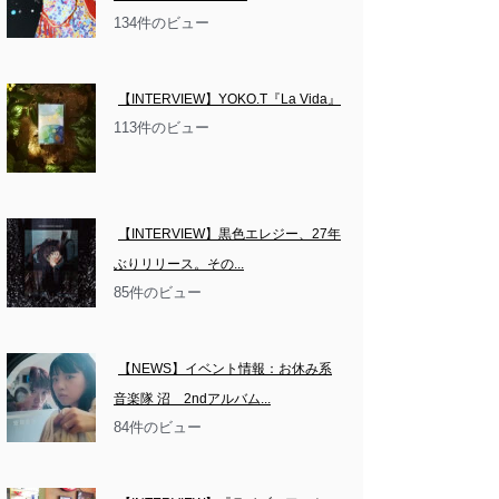
134件のビュー
【INTERVIEW】YOKO.T『La Vida』
113件のビュー
【INTERVIEW】黒色エレジー、27年
ぶりリリース。その...
85件のビュー
【NEWS】イベント情報：お休み系
音楽隊 沼　2ndアルバム...
84件のビュー