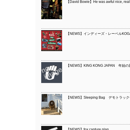
【David Bowie】He was awful nice, reall
【NEWS】インディーズ・レーベルKOG
【NEWS】KING KONG JAPAN 年始
【NEWS】Sleeping Bag デモ
【NEWS】fox capture plan…