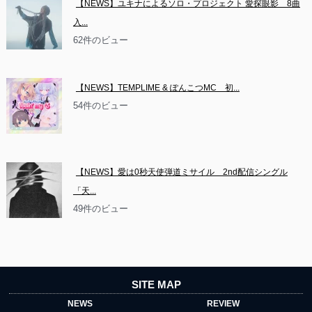
【NEWS】ユキナによるソロ・プロジェクト 愛探眼影　8曲
入...
62件のビュー
【NEWS】TEMPLIME & ぽんこつMC　初...
54件のビュー
【NEWS】愛は0秒天使弾道ミサイル　2nd配信シングル
「天...
49件のビュー
SITE MAP
NEWS
REVIEW