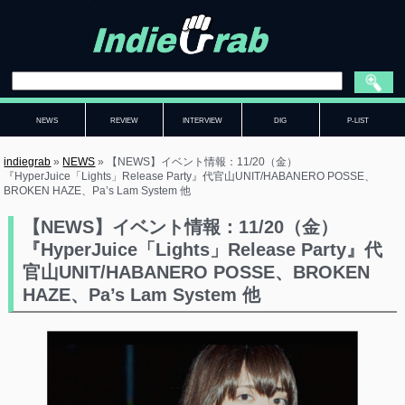
NEWS
REVIEW
INTERVIEW
DIG
P-LIST
indiegrab
»
NEWS
»
【NEWS】イベント情報：11/20（金）
『HyperJuice「Lights」Release Party』代官山UNIT/HABANERO POSSE、
BROKEN HAZE、Pa’s Lam System 他
【NEWS】イベント情報：11/20（金）
『HyperJuice「Lights」Release Party』代
官山UNIT/HABANERO POSSE、BROKEN
HAZE、Pa’s Lam System 他