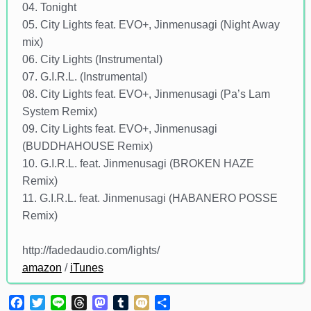
04. Tonight
05. City Lights feat. EVO+, Jinmenusagi (Night Away
mix)
06. City Lights (Instrumental)
07. G.I.R.L. (Instrumental)
08. City Lights feat. EVO+, Jinmenusagi (Pa’s Lam
System Remix)
09. City Lights feat. EVO+, Jinmenusagi
(BUDDHAHOUSE Remix)
10. G.I.R.L. feat. Jinmenusagi (BROKEN HAZE
Remix)
11. G.I.R.L. feat. Jinmenusagi (HABANERO POSSE
Remix)
http://fadedaudio.com/lights/
amazon
/
iTunes
Facebook
Twitter
Line
Threads
Mastodon
Tumblr
Mixi
共