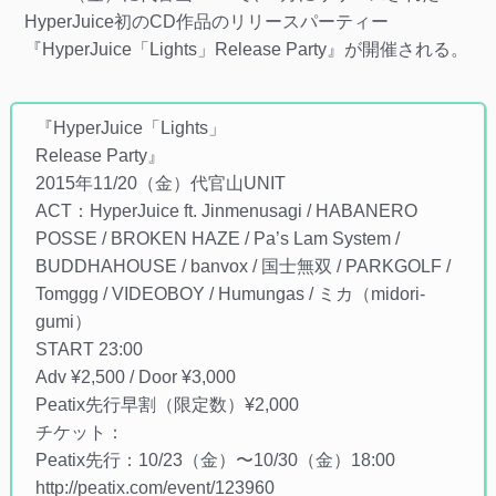
HyperJuice初のCD作品のリリースパーティー
『HyperJuice「Lights」Release Party』が開催される。
『HyperJuice「Lights」
Release Party』
2015年11/20（金）代官山UNIT
ACT：HyperJuice ft. Jinmenusagi / HABANERO
POSSE / BROKEN HAZE / Pa’s Lam System /
BUDDHAHOUSE / banvox / 国士無双 / PARKGOLF /
Tomggg / VIDEOBOY / Humungas / ミカ（midori-
gumi）
START 23:00
Adv ¥2,500 / Door ¥3,000
Peatix先行早割（限定数）¥2,000
チケット：
Peatix先行：10/23（金）〜10/30（金）18:00
http://peatix.com/event/123960