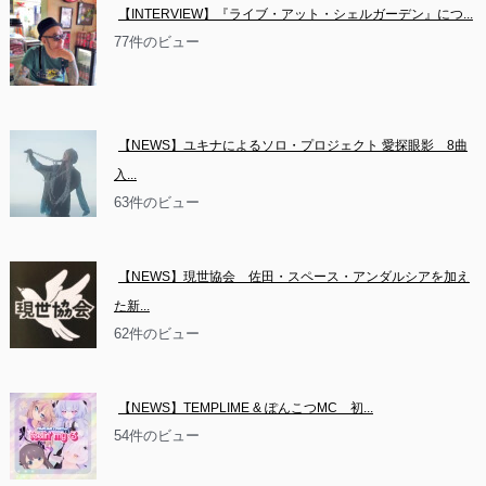
【INTERVIEW】『ライブ・アット・シェルガーデン』につ...
77件のビュー
【NEWS】ユキナによるソロ・プロジェクト 愛探眼影　8曲
入...
63件のビュー
【NEWS】現世協会　佐田・スペース・アンダルシアを加え
た新...
62件のビュー
【NEWS】TEMPLIME & ぽんこつMC　初...
54件のビュー