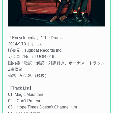
『Encyclopedia』/ The Drums
2014/9/10リリース
販売元：Tugboat Records Inc.
カタログNo.：TUGR-016
国内盤：歌詞・解説・対訳付き、ボーナス・トラック
2曲収録
価格：¥2,120（税抜）
【Track List】
01. Magic Mountain
02. I Can’t Pretend
03. I Hope Times Doesn’t Change Him