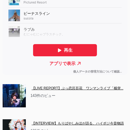
【LIVE REPORT】ぶっ恋呂百花　ワンマンライブ「楯突...
143件のビュー
【INTERVIEW】もりばやしみほが語る、ハイポジ今昔物語