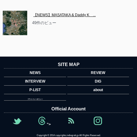
【NEWS】MASATAKA & Daddy K　...
49件のビュー
SITE MAP
NEWS
REVIEW
INTERVIEW
DIG
P-LIST
about
プライバシーポリシー
Official Account
">
Copyright © 2014 copyrights.indiegrab.jp All Rights Reserved.