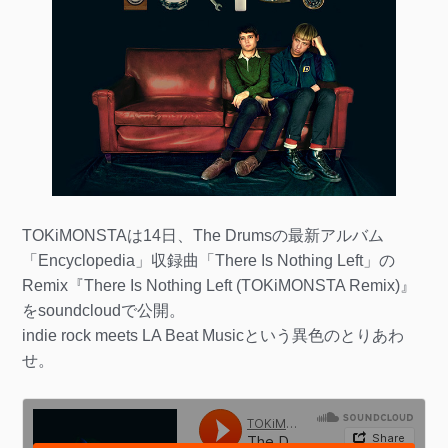
TOKiMONSTAは14日、The Drumsの最新アルバム
「Encyclopedia」収録曲「There Is Nothing Left」の
Remix『There Is Nothing Left (TOKiMONSTA Remix)』
をsoundcloudで公開。
indie rock meets LA Beat Musicという異色のとりあわ
せ。