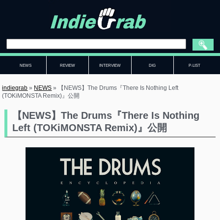
NEWS
REVIEW
INTERVIEW
DIG
P-LIST
indiegrab
»
NEWS
»
【NEWS】The Drums『There Is Nothing Left
(TOKiMONSTA Remix)』公開
【NEWS】The Drums『There Is Nothing
Left (TOKiMONSTA Remix)』公開