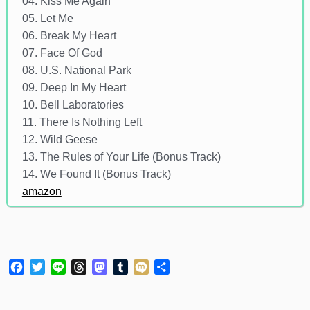
04. Kiss Me Again
05. Let Me
06. Break My Heart
07. Face Of God
08. U.S. National Park
09. Deep In My Heart
10. Bell Laboratories
11. There Is Nothing Left
12. Wild Geese
13. The Rules of Your Life (Bonus Track)
14. We Found It (Bonus Track)
amazon
Facebook
Twitter
Line
Threads
Mastodon
Tumblr
Mixi
共
有