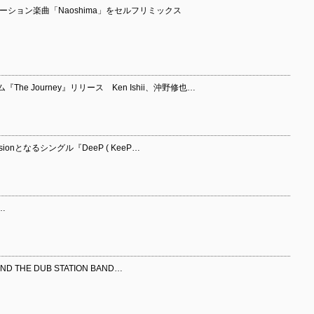
ボレーション楽曲「Naoshima」をセルフリミックス
e Journey』リリース Ken Ishii、沖野修也…
rsionとなるシングル『DeeP ( KeeP…
…
THE DUB STATION BAND…