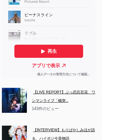
【LIVE REPORT】ぶっ恋呂百花　ワ
ンマンライブ「楯突...
143件のビュー
【INTERVIEW】もりばやしみほが語
る、ハイポジ今昔物語