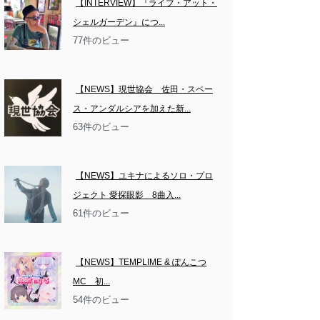
【INTERVIEW】『ライブ・アット・
シェルガーデン』につ...
77件のビュー
【NEWS】現世協会　佐田・スペー
ス・アンダルシアを加えた新...
63件のビュー
【NEWS】ユキナによるソロ・プロ
ジェクト 愛探眼影　8曲入...
61件のビュー
【NEWS】TEMPLIME & ぽんこつ
MC　初...
54件のビュー