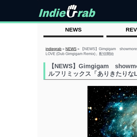
NEWS
REV
indiegrab
»
NEWS
»
【NEWS】Gimgigam sho
LOVE (Dub Gimgigam Remix)」配信開始
【NEWS】Gimgigam sho
ルフリミックス「ありきたりなLOVE 