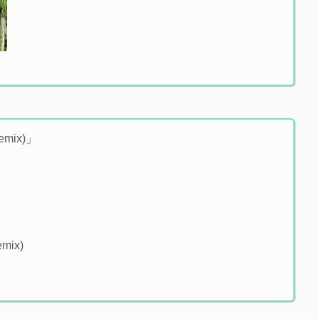
emix)」
mix)