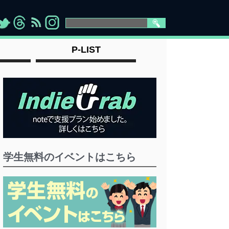
>
">
">
" >
P-LIST
学生無料のイベントはこちら