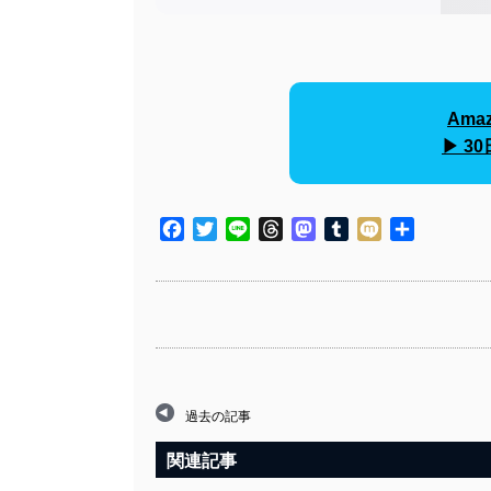
Amaz
▶︎ 
Facebook
Twitter
Line
Threads
Mastodon
Tumblr
Mixi
共
有
過去の記事
関連記事