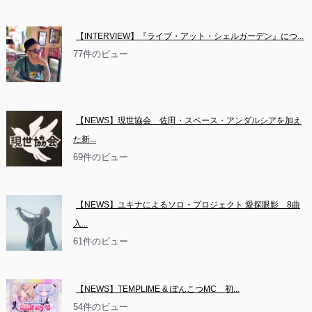
【INTERVIEW】『ライブ・アット・シェルガーデン』につ...
77件のビュー
【NEWS】現世協会　佐田・スペース・アンダルシアを加え
た新...
69件のビュー
【NEWS】ユキナによるソロ・プロジェクト 愛探眼影　8曲
入...
61件のビュー
【NEWS】TEMPLIME & ぽんこつMC　初...
54件のビュー