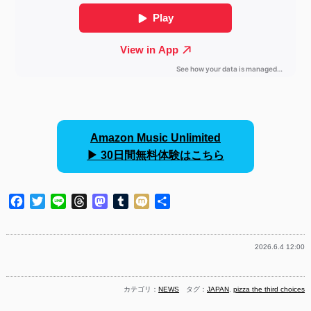
Amazon Music Unlimited
▶︎ 30日間無料体験はこちら
Facebook
Twitter
Line
Threads
Mastodon
Tumblr
Mixi
共
有
2026.6.4 12:00
カテゴリ：
NEWS
タグ：
JAPAN
,
pizza the third choices