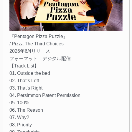
『Pentagon Pizza Puzzle』
/ Pizza The Third Choices
2026年6/4リリース
フォーマット：デジタル配信
【Track List】
01. Outside the bed
02. That’s Left
03. That’s Right
04. Persimmon Patent Permission
05. 100%
06. The Reason
07. Why?
08. Priority