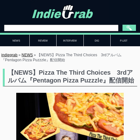
NEWS
REVIEW
INTERVIEW
DIG
P-LIST
indiegrab
»
NEWS
»
【NEWS】Pizza The Third Choices 3rdアルバム
『Pentagon Pizza Puzzzle』配信開始
【NEWS】Pizza The Third Choices 3rdア
ルバム『Pentagon Pizza Puzzzle』配信開始