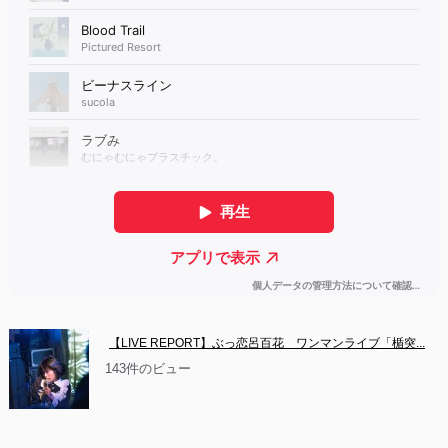
【LIVE REPORT】ぶっ恋呂百花　ワンマンライブ「楯突...
143件のビュー