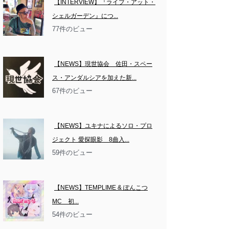
【INTERVIEW】『ライブ・アット・
シェルガーデン』につ...
77件のビュー
【NEWS】現世協会　佐田・スペー
ス・アンダルシアを加えた新...
67件のビュー
【NEWS】ユキナによるソロ・プロ
ジェクト 愛探眼影　8曲入...
59件のビュー
【NEWS】TEMPLIME & ぽんこつ
MC　初...
54件のビュー