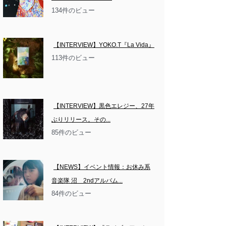
134件のビュー
【INTERVIEW】YOKO.T『La Vida』
113件のビュー
【INTERVIEW】黒色エレジー、27年
ぶりリリース。その...
85件のビュー
【NEWS】イベント情報：お休み系
音楽隊 沼　2ndアルバム...
84件のビュー