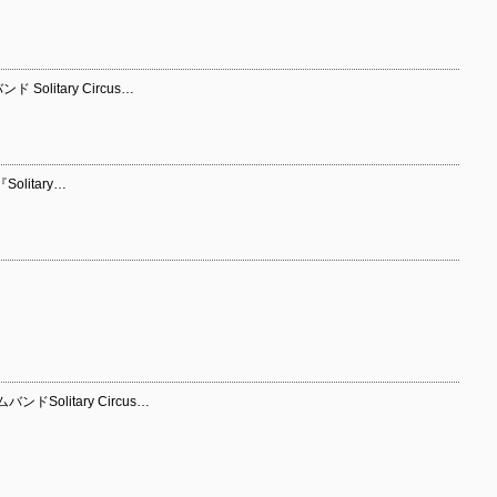
litary Circus…
Solitary…
olitary Circus…