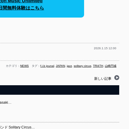
on Music Unlimited
30日間無料体験はこちら
2026.1.15 12:00
カテゴリ：
NEWS
タグ：
f.i.b jounal
,
JAPAN
,
jazz
,
solitary circus
,
TRI4TH
,
山崎円城
新しい記事
masaki…
litary Circus…