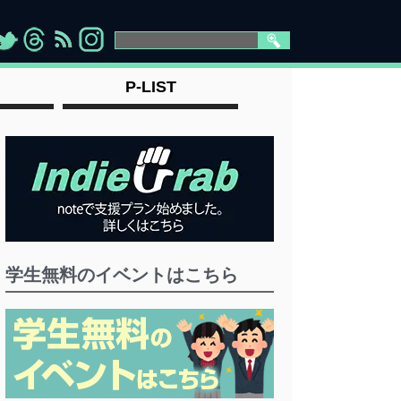
>
">
">
" >
P-LIST
学生無料のイベントはこちら