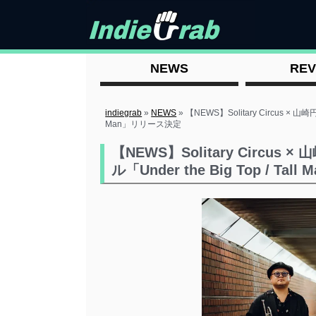
NEWS
REV
indiegrab
»
NEWS
»
【NEWS】Solitary Circus × 山
Man」リリース決定
【NEWS】Solitary Circus
ル「Under the Big Top / T