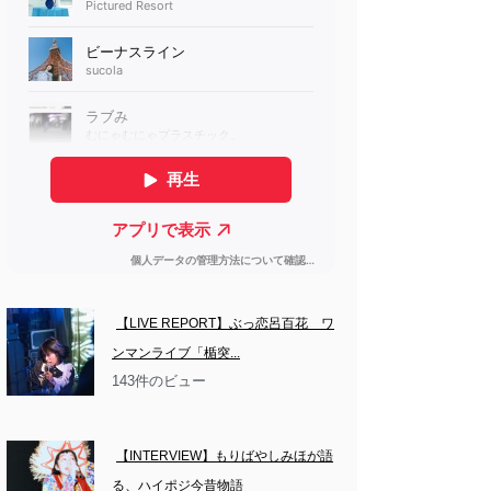
【LIVE REPORT】ぶっ恋呂百花　ワ
ンマンライブ「楯突...
143件のビュー
【INTERVIEW】もりばやしみほが語
る、ハイポジ今昔物語