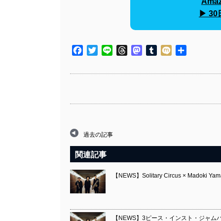
Amaz
▶︎ 
Facebook
Twitter
Line
Threads
Mastodon
Tumblr
Mixi
共
有
過去の記事
関連記事
【NEWS】Solitary Circus × Madoki Ya
【NEWS】3ピース・インスト・ジャムバンド So