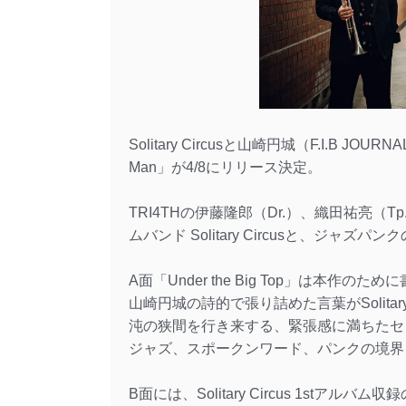
Solitary Circusと山崎円城（F.I.B JOUR
Man」が4/8にリリース決定。
TRI4THの伊藤隆郎（Dr.）、織田祐亮（Tp
ムバンド Solitary Circusと、ジャズパ
A面「Under the Big Top」は本作の
山崎円城の詩的で張り詰めた言葉がSolita
沌の狭間を行き来する、緊張感に満ちたセ
ジャズ、スポークンワード、パンクの境界
B面には、Solitary Circus 1stアルバム収