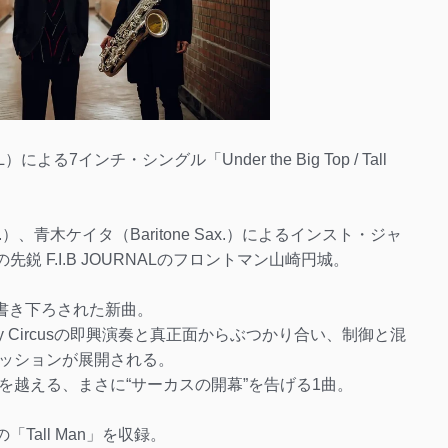
NAL）による7インチ・シングル「Under the Big Top / Tall
.）、青木ケイタ（Baritone Sax.）によるインスト・ジャ
ンクの先鋭 F.I.B JOURNALのフロントマン山崎円城。
ために書き下ろされた新曲。
ry Circusの即興演奏と真正面からぶつかり合い、制御と混
ッションが展開される。
を越える、まさに“サーカスの開幕”を告げる1曲。
録の「Tall Man」を収録。