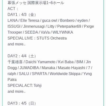
幕張メッセ 国際展示場1~6ホール
ACT：
DAY1：4/3（金）
LANA / Elle Teresa / guca owl / Bonbero / eyden /
ISSUGI / Jinmenusagi / Litty / Peterparker69 / Pxrge
Trxxxper / SEEDA / VaVa / WILYWNKA
SPECIAL LIVE：STUTS Orchestra
and more..
DAY2：4/4（土）
千葉雄喜 / Daichi Yamamoto / Kvi Baba / BIM / Jin
Dogg / JUMADIBA / Manaka / Masato Hayashi / 7 /
ralph / SALU / SPARTA / Worldwide Skippa / Yvng
Patra
SPECIAL ACT: Tohji
and more..
DAY3：4/5（日）