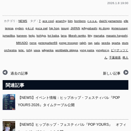
2026.1.8 19:00
カテゴリ：
NEWS
タグ：
7
,
ace cool
,
anarchy
,
bim
,
bonbero
,
c.o.s.a.
,
daichi yamamoto
,
elle
teresa
,
eyden
,
g-k.i.d
,
guca owl
,
hip hop
,
issugi
,
JAPAN
,
jellyyabashi
,
jin dogg
,
jinmenusagi
,
jumadiba
,
kaneee
,
keiju
,
kohjiya
,
kvi baba
,
lana
,
lilbesh ramko
,
litty
,
manaka
,
masato hayashi
,
MIKADO
,
nene
,
peterparker69
,
pxrge trxxxper
,
ralph
,
rap
,
salu
,
seeda
,
sparta
,
stuts
orchestra
,
tete.
,
tohji
,
vava
,
wilywnka
,
worldwide skippa
,
yvng patra
,
yvngboi p
,
ピーナッツく
ん
,
千葉雄喜
,
柊人
過去の記事
新しい記事
関連記事
【NEWS】イベント情報：ヒップホップ・フェスティバル『POP
YOURS 2026』タイムテーブル公開
【NEWS】ヒップホップ・フェスティバル『POP YOURS』 オフィ