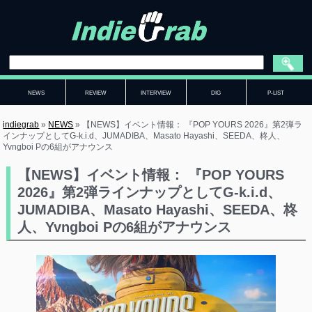
NEWS
REVIEW
INTERVIEW
DIG
P-LIST
indiegrab
»
NEWS
»
【NEWS】イベント情報： 『POP YOURS 2026』第2弾ラ
インナップとしてG-k.i.d、JUMADIBA、Masato Hayashi、SEEDA、柊人、
Yvngboi Pの6組がアナウンス
【NEWS】イベント情報： 『POP YOURS
2026』第2弾ラインナップとしてG-k.i.d、
JUMADIBA、Masato Hayashi、SEEDA、柊
人、Yvngboi Pの6組がアナウンス