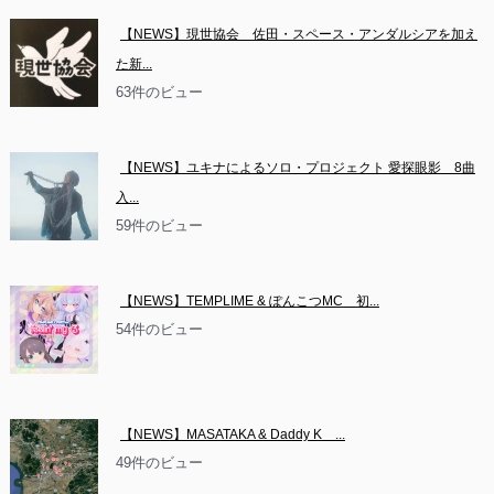
【NEWS】現世協会　佐田・スペース・アンダルシアを加え
た新...
63件のビュー
【NEWS】ユキナによるソロ・プロジェクト 愛探眼影　8曲
入...
59件のビュー
【NEWS】TEMPLIME & ぽんこつMC　初...
54件のビュー
【NEWS】MASATAKA & Daddy K　...
49件のビュー