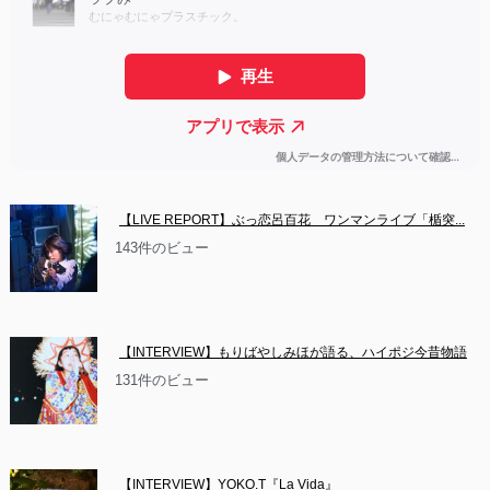
【LIVE REPORT】ぶっ恋呂百花　ワンマンライブ「楯突...
143件のビュー
【INTERVIEW】もりばやしみほが語る、ハイポジ今昔物語
131件のビュー
【INTERVIEW】YOKO.T『La Vida』