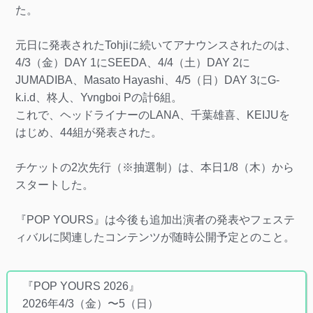
た。
元日に発表されたTohjiに続いてアナウンスされたのは、
4/3（金）DAY 1にSEEDA、4/4（土）DAY 2に
JUMADIBA、Masato Hayashi、4/5（日）DAY 3にG-
k.i.d、柊人、Yvngboi Pの計6組。
これで、ヘッドライナーのLANA、千葉雄喜、KEIJUを
はじめ、44組が発表された。
チケットの2次先行（※抽選制）は、本日1/8（木）から
スタートした。
『POP YOURS』は今後も追加出演者の発表やフェステ
ィバルに関連したコンテンツが随時公開予定とのこと。
『POP YOURS 2026』
2026年4/3（金）〜5（日）