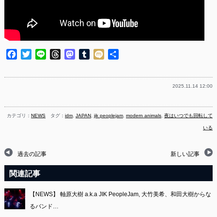
Facebook
Twitter
Line
Threads
Mastodon
Tumblr
Mixi
共
有
2025.11.14 12:00
カテゴリ：
NEWS
タグ：
idm
,
JAPAN
,
jik peoplejam
,
modern animals
,
夜はいつでも回転して
いる
過去の記事
新しい記事
関連記事
【NEWS】 軸原大樹 a.k.a JIK PeopleJam, 大竹美希、和田大樹からな
るバンド…