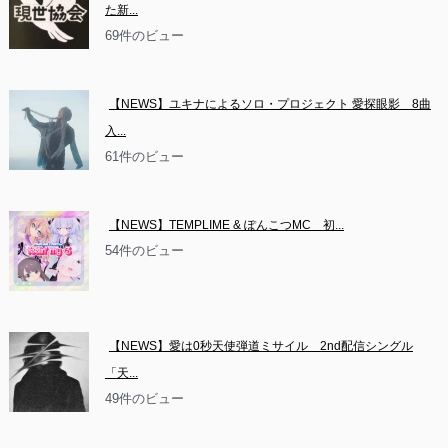
た新...
69件のビュー
【NEWS】ユキナによるソロ・プロジェクト 愛探眼影　8曲
入...
61件のビュー
【NEWS】TEMPLIME & ぽんこつMC　初...
54件のビュー
【NEWS】愛は0秒天使弾道ミサイル　2nd配信シングル
「天...
49件のビュー