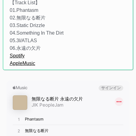
【Track List】
01.Phantasm
02.無限なる断片
03.Static Drizzle
04.Something In The Dirt
05.3I/ATLAS
06.永遠の欠片
Spotify
AppleMusic