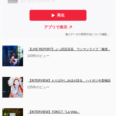
【LIVE REPORT】ぶっ恋呂百花　ワンマンライブ「楯突...
143件のビュー
【INTERVIEW】もりばやしみほが語る、ハイポジ今昔物語
125件のビュー
【INTERVIEW】YOKO.T『La Vida』