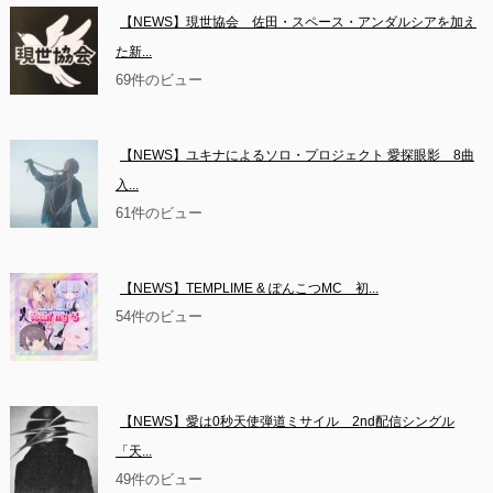
【NEWS】現世協会　佐田・スペース・アンダルシアを加え
た新...
69件のビュー
【NEWS】ユキナによるソロ・プロジェクト 愛探眼影　8曲
入...
61件のビュー
【NEWS】TEMPLIME & ぽんこつMC　初...
54件のビュー
【NEWS】愛は0秒天使弾道ミサイル　2nd配信シングル
「天...
49件のビュー