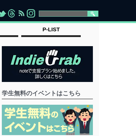
>
">
">
" >
P-LIST
学生無料のイベントはこちら