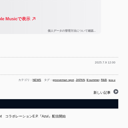
2025.7.9 12:00
カテゴリ：
NEWS
タグ：
grooveman spot
,
JAPAN
,
lil summer
,
R&B
,
w.a.u
新しい記事
n Spot コラボレーションE.P.『Azul』配信開始