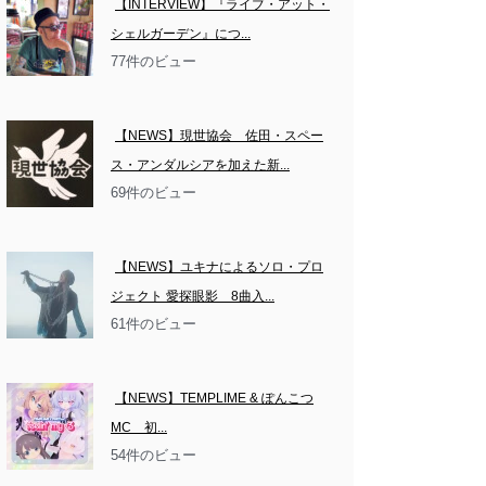
【INTERVIEW】『ライブ・アット・
シェルガーデン』につ...
77件のビュー
【NEWS】現世協会　佐田・スペー
ス・アンダルシアを加えた新...
69件のビュー
【NEWS】ユキナによるソロ・プロ
ジェクト 愛探眼影　8曲入...
61件のビュー
【NEWS】TEMPLIME & ぽんこつ
MC　初...
54件のビュー