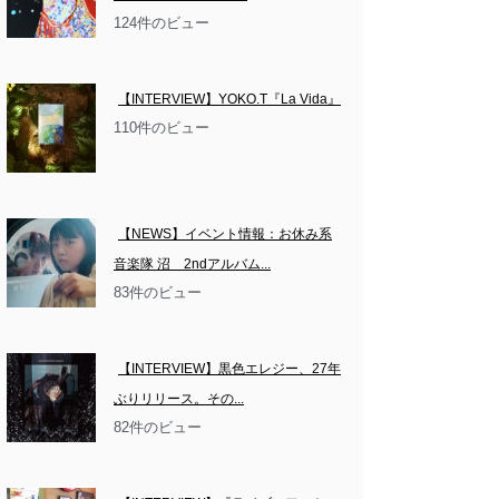
124件のビュー
【INTERVIEW】YOKO.T『La Vida』
110件のビュー
【NEWS】イベント情報：お休み系
音楽隊 沼　2ndアルバム...
83件のビュー
【INTERVIEW】黒色エレジー、27年
ぶりリリース。その...
82件のビュー