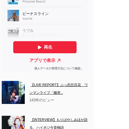
【LIVE REPORT】ぶっ恋呂百花　ワ
ンマンライブ「楯突...
143件のビュー
【INTERVIEW】もりばやしみほが語
る、ハイポジ今昔物語