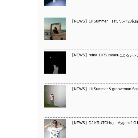
【NEWS】Lil Summer 1stアルバム収録
【NEWS】reina, Lil Summerによる
【NEWS】Lil Summer & grooveman Sp
【NEWS】DJ KRUTCHの「Mygem ft.G