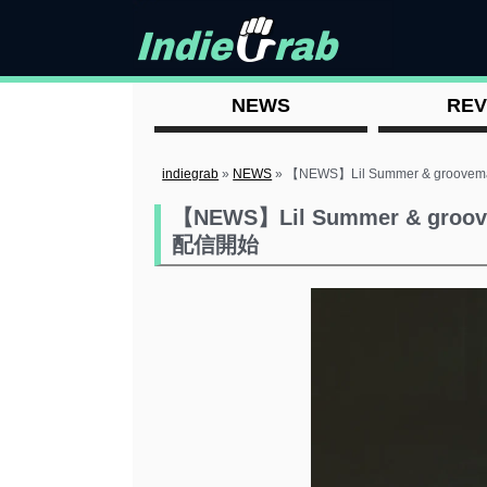
NEWS
REV
indiegrab
»
NEWS
»
【NEWS】Lil Summer & groo
【NEWS】Lil Summer & gr
配信開始