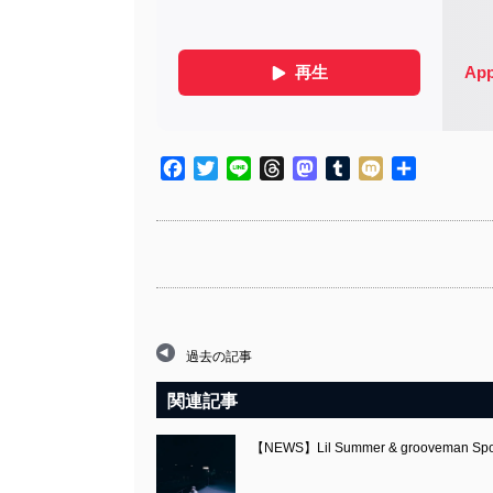
Facebook
Twitter
Line
Threads
Mastodon
Tumblr
Mixi
共
有
過去の記事
関連記事
【NEWS】Lil Summer & groovema