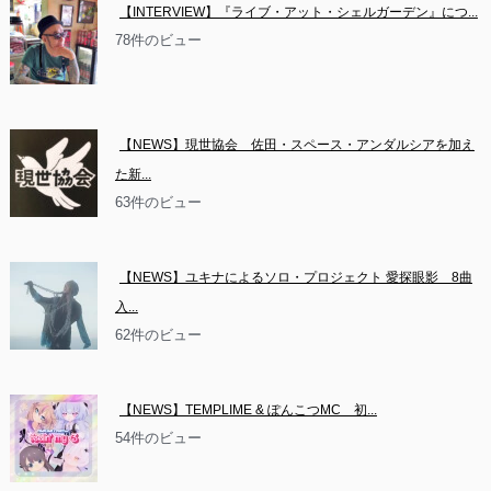
【INTERVIEW】『ライブ・アット・シェルガーデン』につ...
78件のビュー
【NEWS】現世協会　佐田・スペース・アンダルシアを加え
た新...
63件のビュー
【NEWS】ユキナによるソロ・プロジェクト 愛探眼影　8曲
入...
62件のビュー
【NEWS】TEMPLIME & ぽんこつMC　初...
54件のビュー