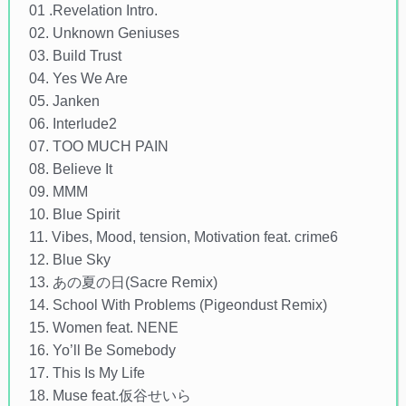
01 .Revelation Intro.
02. Unknown Geniuses
03. Build Trust
04. Yes We Are
05. Janken
06. Interlude2
07. TOO MUCH PAIN
08. Believe It
09. MMM
10. Blue Spirit
11. Vibes, Mood, tension, Motivation feat. crime6
12. Blue Sky
13. あの夏の日(Sacre Remix)
14. School With Problems (Pigeondust Remix)
15. Women feat. NENE
16. Yo’ll Be Somebody
17. This Is My Life
18. Muse feat.仮谷せいら