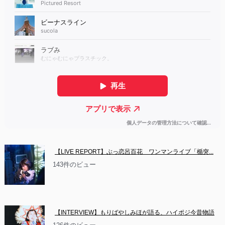
【LIVE REPORT】ぶっ恋呂百花　ワンマンライブ「楯突...
143件のビュー
【INTERVIEW】もりばやしみほが語る、ハイポジ今昔物語