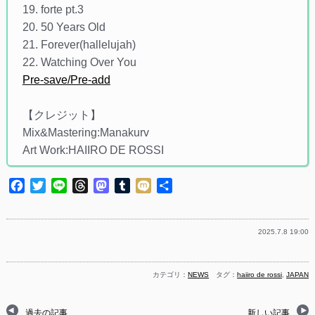
19. forte pt.3
20. 50 Years Old
21. Forever(hallelujah)
22. Watching Over You
Pre-save/Pre-add
【クレジット】
Mix&Mastering:Manakurv
Art Work:HAIIRO DE ROSSI
Facebook
Twitter
Line
Threads
Mastodon
Tumblr
Mixi
共
有
2025.7.8 19:00
カテゴリ：
NEWS
タグ：
haiiro de rossi
,
JAPAN
過去の記事
新しい記事