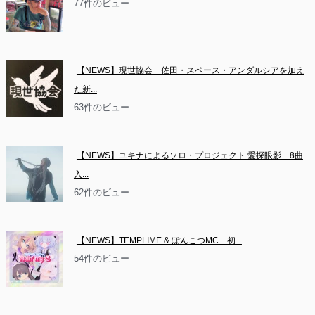
77件のビュー
【NEWS】現世協会　佐田・スペース・アンダルシアを加え
た新...
63件のビュー
【NEWS】ユキナによるソロ・プロジェクト 愛探眼影　8曲
入...
62件のビュー
【NEWS】TEMPLIME & ぽんこつMC　初...
54件のビュー