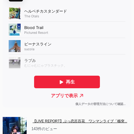
【LIVE REPORT】ぶっ恋呂百花　ワンマンライブ「楯突...
143件のビュー