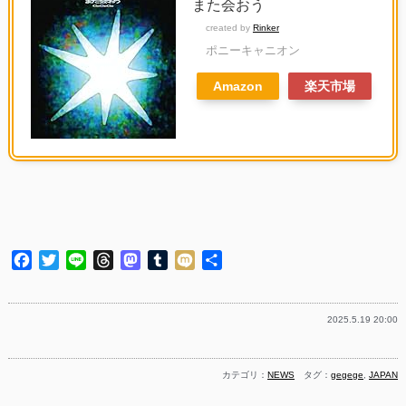
また会おう
created by
Rinker
ポニーキャニオン
Amazon
楽天市場
Facebook
Twitter
Line
Threads
Mastodon
Tumblr
Mixi
共
有
2025.5.19 20:00
カテゴリ：
NEWS
タグ：
gegege
,
JAPAN