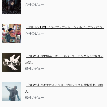
78件のビュー
【INTERVIEW】『ライブ・アット・シェルガーデン』につ...
77件のビュー
【NEWS】現世協会　佐田・スペース・アンダルシアを加え
た新...
63件のビュー
【NEWS】ユキナによるソロ・プロジェクト 愛探眼影　8曲
入...
62件のビュー