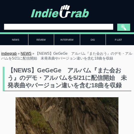
NEWS
REVIEW
INTERVIEW
DIG
P-LIST
indiegrab
»
NEWS
»
【NEWS】GeGeGe アルバム『また会おう』のデモ・アル
バムを5/21に配信開始 未発表曲やバージョン違いを含む18曲を収録
【NEWS】GeGeGe アルバム『また会お
う』のデモ・アルバムを5/21に配信開始 未
発表曲やバージョン違いを含む18曲を収録