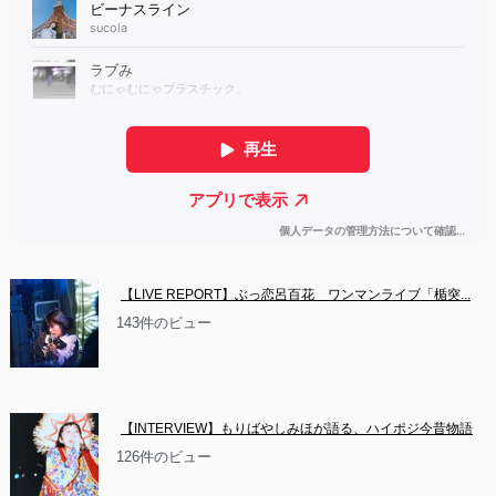
【LIVE REPORT】ぶっ恋呂百花　ワンマンライブ「楯突...
143件のビュー
【INTERVIEW】もりばやしみほが語る、ハイポジ今昔物語
126件のビュー