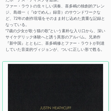
ファー・ラウトの生々しい演奏、喜多嶋の独創的アレン
ジ、島雄一（『ゆでめん』録音）のサウンドワークな
ど、72年の創作現場をそのまま封じ込めた貴重な記録と
なっている。
“7歳の少女が歌う猫の歌”という素朴な入り口から、深い
サイケデリック体験へと誘う異形のアルバム。兄弟作
『新中国』とともに、喜多嶋修とファー・ラウトが到達
していた音楽的ヴィジョンが、ついに正しい形で甦る。