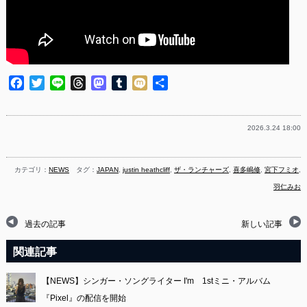
Facebook
Twitter
Line
Threads
Mastodon
Tumblr
Mixi
共
有
2026.3.24 18:00
カテゴリ：
NEWS
タグ：
JAPAN
,
justin heathcliff
,
ザ・ランチャーズ
,
喜多嶋修
,
宮下フミオ
,
羽仁みお
過去の記事
新しい記事
関連記事
【NEWS】シンガー・ソングライター I'm 1stミニ・アルバム
『Pixel』の配信を開始