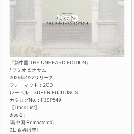
『新中国 THE UNHEARD EDITION』
/ フミオ & オサム
2026年4/22リリース
フォーマット：2CD
レーベル：SUPER FUJI DISCS
カタログNo.：FJSP549
【Track List】
disc-1：
[新中国 Remastered]
01. 百姓は楽し