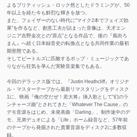
よるブリティッシュ・ロック然としたドラミングが、50
年以上を経た今も鮮烈な輝きを放つ。
また、フェイザーのない時代に“マイク2本でフェイズ効
果”を作るなど、創意工夫が詰まった音像は、天才エン
ジニア吉野金次との“原点”となる作品で、後の『風街ろ
まん』へ続く日本録音史の転換点となる共同作業の最初
期形態である。
そしてビートルズに匹敵するポップ・ミュージックであ
りながら狂気を孕んだ実験音楽集でもある。
今回のデラックス版では、『Justin Heathcliff』オリジナ
ル・マスターテープから最新リマスタリングをディスク
1に、映画『俺の空だぜ！若大将』挿入歌として“幻のラ
ンチャーズ曲”とされてきた「Whatever The Cause」の
デモ音源をはじめ、未発表曲「Darling」、制作途中のデ
モ、兄弟デュオによる「Life」ホーム録音など、57年前
のテープから発掘された貴重音源をディスク2に多数収
録。