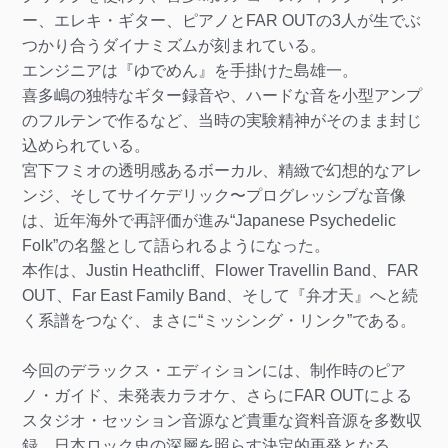
ー、エレキ・ギター、ピアノとFAR OUTの3人が生でぶ
つかり合うダイナミズムが刻まれている。
エンジニアは『ゆでめん』を手掛けた島雄一。
喜多嶋の独特なギター録音や、ハードな音を小型アンプ
のフルテンで作るなど、当時の実験精神がそのまま封じ
込められている。
宮下フミオの透明感あるボーカル、精緻で幻想的なアレ
ンジ、そしてサイケデリック〜プログレッシブな音像
は、近年海外で再評価が進み“Japanese Psychedelic
Folk”の名盤として語られるようになった。
本作は、Justin Heathcliff、Flower Travellin Band、FAR
OUT、Far East Family Band、そして『弁才天』へと続
く系譜をつなぐ、まさに“ミッシング・リンク”である。
今回のデラックス・エディションには、制作時のピア
ノ・ガイド、未発表カラオケ、さらにFAR OUTによる
スタジオ・セッション音源など貴重な資料音源を多数収
録。日本ロック史の深層を照らす決定的再発となる。