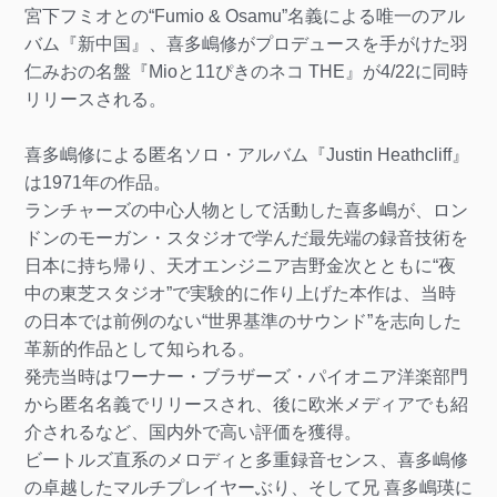
宮下フミオとの“Fumio & Osamu”名義による唯一のアル
バム『新中国』、喜多嶋修がプロデュースを手がけた羽
仁みおの名盤『Mioと11ぴきのネコ THE』が4/22に同時
リリースされる。
喜多嶋修による匿名ソロ・アルバム『Justin Heathcliff』
は1971年の作品。
ランチャーズの中心人物として活動した喜多嶋が、ロン
ドンのモーガン・スタジオで学んだ最先端の録音技術を
日本に持ち帰り、天才エンジニア吉野金次とともに“夜
中の東芝スタジオ”で実験的に作り上げた本作は、当時
の日本では前例のない“世界基準のサウンド”を志向した
革新的作品として知られる。
発売当時はワーナー・ブラザーズ・パイオニア洋楽部門
から匿名名義でリリースされ、後に欧米メディアでも紹
介されるなど、国内外で高い評価を獲得。
ビートルズ直系のメロディと多重録音センス、喜多嶋修
の卓越したマルチプレイヤーぶり、そして兄 喜多嶋瑛に