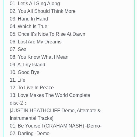
01. Let’s All Sing Along
02. You All Should Think More
03. Hand In Hand
04. Which Is True
05. Once It’s Nice To Rise At Dawn
06. Lost Are My Dreams
07. Sea
08. You Know What I Mean
09. A Tiny Island
10. Good Bye
11. Life
12. To Live In Peace
13. Love Makes The World Complete
disc-2：
[JUSTIN HEATHCLIFF Demo, Alternate &
Instrumental Tracks]
01. Be Yourself (GRAHAM NASH) -Demo-
02. Darling -Demo-