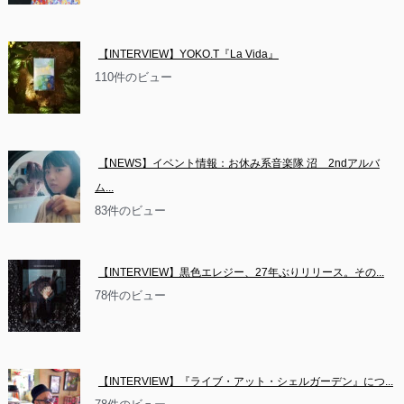
【INTERVIEW】YOKO.T『La Vida』
110件のビュー
【NEWS】イベント情報：お休み系音楽隊 沼　2ndアルバ
ム...
83件のビュー
【INTERVIEW】黒色エレジー、27年ぶりリリース。その...
78件のビュー
【INTERVIEW】『ライブ・アット・シェルガーデン』につ...