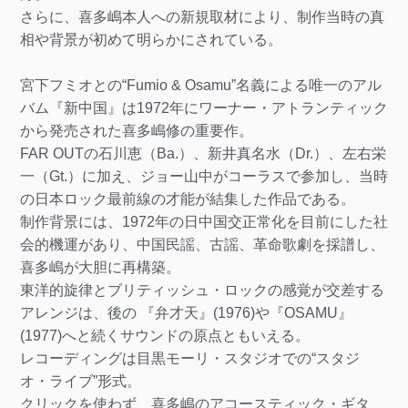
さらに、喜多嶋本人への新規取材により、制作当時の真
相や背景が初めて明らかにされている。
宮下フミオとの“Fumio & Osamu”名義による唯一のアル
バム『新中国』は1972年にワーナー・アトランティック
から発売された喜多嶋修の重要作。
FAR OUTの石川恵（Ba.）、新井真名水（Dr.）、左右栄
一（Gt.）に加え、ジョー山中がコーラスで参加し、当時
の日本ロック最前線の才能が結集した作品である。
制作背景には、1972年の日中国交正常化を目前にした社
会的機運があり、中国民謡、古謡、革命歌劇を採譜し、
喜多嶋が大胆に再構築。
東洋的旋律とブリティッシュ・ロックの感覚が交差する
アレンジは、後の 『弁才天』(1976)や『OSAMU』
(1977)へと続くサウンドの原点ともいえる。
レコーディングは目黒モーリ・スタジオでの“スタジ
オ・ライブ”形式。
クリックを使わず、喜多嶋のアコースティック・ギタ