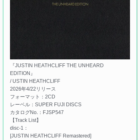
『JUSTIN HEATHCLIFF THE UNHEARD
EDITION』
/ USTIN HEATHCLIFF
2026年4/22リリース
フォーマット：2CD
レーベル：SUPER FUJI DISCS
カタログNo.：FJSP547
【Track List】
disc-1：
[JUSTIN HEATHCLIFF Remastered]