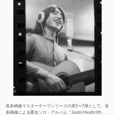
喜多嶋修マスターテープシリーズの第5〜7弾として、喜
多嶋修による匿名ソロ・アルバム『Justin Heathcliff』、