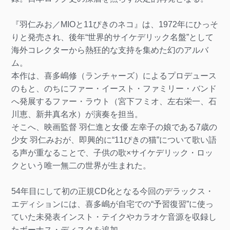
『羽仁みお／MIOと11ぴきのネコ』は、1972年にひっそ
りと発売され、後年“世界的サイケデリック名盤”として
海外コレクターから熱狂的な支持を集めた幻のアルバ
ム。
本作は、喜多嶋修（ランチャーズ）によるプロデュース
のもと、のちにファー・イースト・ファミリー・バンド
へ発展するファー・ラウト（宮下フミオ、左右栄一、石
川恵、新井真名水）が演奏を担当。
そこへ、映画監督 羽仁進と女優 左幸子の娘である7歳の
少女 羽仁みおが、即興的に“11ぴきの猫”について歌い語
る声が重なることで、子供の歌×サイケデリック・ロッ
クという唯一無二の世界が生まれた。
54年目にして初の正規CD化となる今回のデラックス・
エディションには、喜多嶋が自宅での“予習復習”に使っ
ていた未発表インスト・テイクやカラオケ音源を収録し
たボーナス・ディスクを追加。