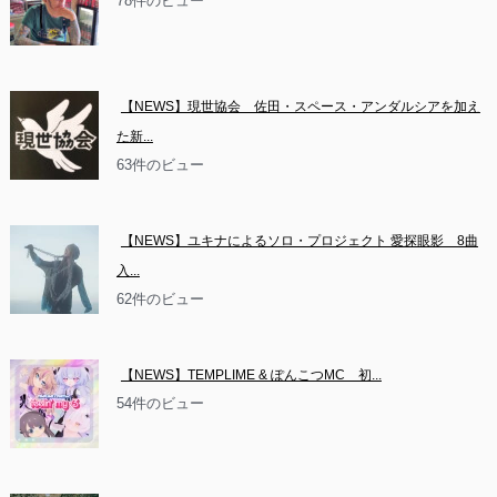
78件のビュー
【NEWS】現世協会　佐田・スペース・アンダルシアを加え
た新...
63件のビュー
【NEWS】ユキナによるソロ・プロジェクト 愛探眼影　8曲
入...
62件のビュー
【NEWS】TEMPLIME & ぽんこつMC　初...
54件のビュー