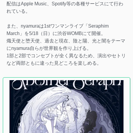
配信はApple Music、Spotify等の各種サービスにて行わ
れている。
また、nyamuraは1stワンマンライブ「Seraphim
March」を5/18（日）に渋谷WOMBにて開催。
熾天使と堕天使、過去と現在、陰と陽、光と闇をテーマ
にnyamura自らが世界観を作り上げる。
1部と2部でコンセプトが全く異なるため、演出やセトリ
など両部ともに違った見どころを楽しめる。