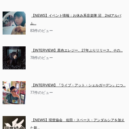
【NEWS】イベント情報：お休み系音楽隊 沼　2ndアルバ
ム...
83件のビュー
【INTERVIEW】黒色エレジー、27年ぶりリリース。その...
78件のビュー
【INTERVIEW】『ライブ・アット・シェルガーデン』につ...
77件のビュー
【NEWS】現世協会　佐田・スペース・アンダルシアを加え
た新...