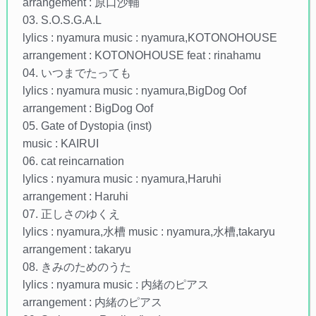
arrangement : 原口沙輔
03. S.O.S.G.A.L
lylics : nyamura music : nyamura,KOTONOHOUSE
arrangement : KOTONOHOUSE feat : rinahamu
04. いつまでたっても
lylics : nyamura music : nyamura,BigDog Oof
arrangement : BigDog Oof
05. Gate of Dystopia (inst)
music : KAIRUI
06. cat reincarnation
lylics : nyamura music : nyamura,Haruhi
arrangement : Haruhi
07. 正しさのゆくえ
lylics : nyamura,水槽 music : nyamura,水槽,takaryu
arrangement : takaryu
08. きみのためのうた
lylics : nyamura music : 内緒のピアス
arrangement : 内緒のピアス