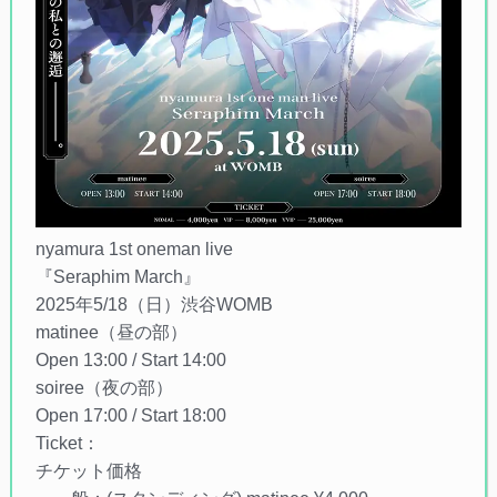
nyamura 1st oneman live
『Seraphim March』
2025年5/18（日）渋谷WOMB
matinee（昼の部）
Open 13:00 / Start 14:00
soiree（夜の部）
Open 17:00 / Start 18:00
Ticket：
チケット価格