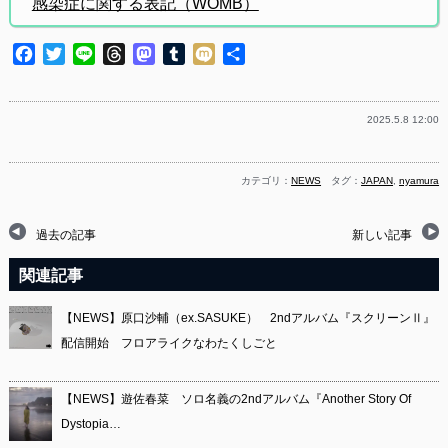
感染症に関する表記（WOMB）
Facebook
Twitter
Line
Threads
Mastodon
Tumblr
Mixi
共
有
2025.5.8 12:00
カテゴリ：
NEWS
タグ：
JAPAN
,
nyamura
過去の記事
新しい記事
関連記事
【NEWS】原口沙輔（ex.SASUKE） 2ndアルバム『スクリーンⅡ』
配信開始 フロアライクなわたくしごと
【NEWS】遊佐春菜 ソロ名義の2ndアルバム『Another Story Of
Dystopia…