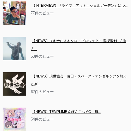
【INTERVIEW】『ライブ・アット・シェルガーデン』につ...
77件のビュー
【NEWS】ユキナによるソロ・プロジェクト 愛探眼影　8曲
入...
63件のビュー
【NEWS】現世協会　佐田・スペース・アンダルシアを加え
た新...
62件のビュー
【NEWS】TEMPLIME & ぽんこつMC　初...
54件のビュー