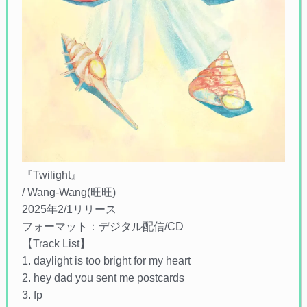
『Twilight』
/ Wang-Wang(旺旺)
2025年2/1リリース
フォーマット：デジタル配信/CD
【Track List】
1. daylight is too bright for my heart
2. hey dad you sent me postcards
3. fp