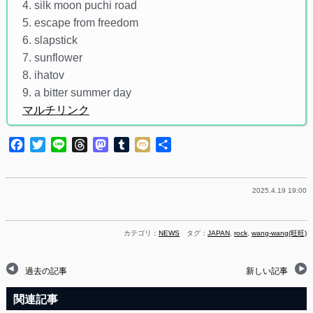
4. silk moon puchi road
5. escape from freedom
6. slapstick
7. sunflower
8. ihatov
9. a bitter summer day
マルチリンク
Facebook
Twitter
Line
Threads
Mastodon
Tumblr
Mixi
共
有
2025.4.19 19:00
カテゴリ：
NEWS
タグ：
JAPAN
,
rock
,
wang-wang(旺旺)
過去の記事
新しい記事
関連記事