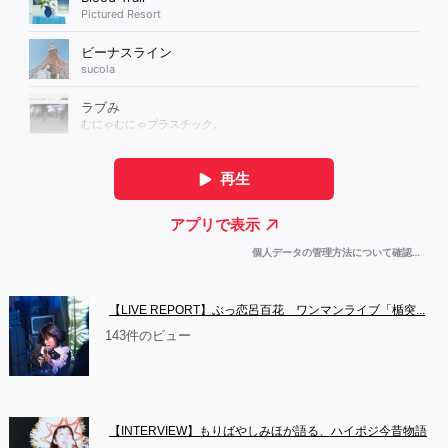
【LIVE REPORT】ぶっ恋呂百花　ワンマンライブ「楯突...
143件のビュー
【INTERVIEW】もりばやしみほが語る、ハイポジ今昔物語