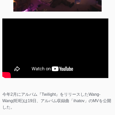
今年2月にアルバム『Twilight』をリリースしたWang-
Wang(旺旺)は19日、アルバム収録曲「ihatov」のMVを公開
した。