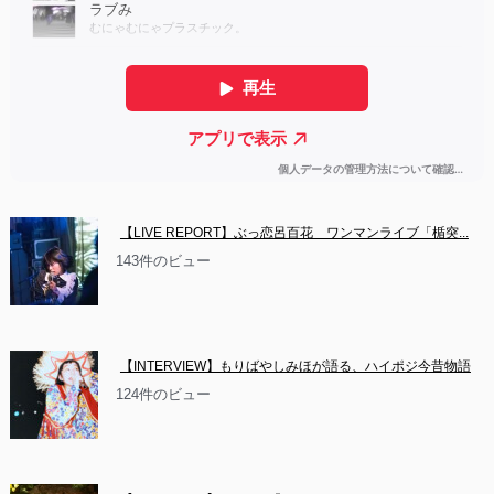
【LIVE REPORT】ぶっ恋呂百花　ワンマンライブ「楯突...
143件のビュー
【INTERVIEW】もりばやしみほが語る、ハイポジ今昔物語
124件のビュー