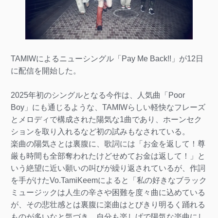
TAMIWによるニューシングル「Pay Me Back!!」が12日
に配信を開始した。
2025年初のシングルとなる今作は、人気曲「Poor
Boy」にも通じるような、TAMIWらしい軽快なフレーズ
とメロディで構成された陽気な1曲であり、ホーンセク
ションを取り入れるなど初の試みもなされている。
楽曲の陽気さとは裏腹に、歌詞には「お金を返して！尊
厳も時間も全部奪われたけどせめてお金は返して！」と
いう絶望に近い願いの叫びが繰り返されているが、作詞
を手がけたVo.TamiKeemによると「私の好きなブラック
ミュージックは人生の辛さや困難を度々曲に込めている
が、その悲壮感とは裏腹に楽曲はとびきり明るく踊れる
ものが多いなと気づき、自分も楽しげで陽気な楽曲にし