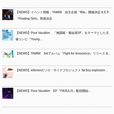
【NEWS】イベント情報：TAMIW 自主企画『fête』開催決定 & E.P.
『Floating Girls』再発決定
【NEWS】Poor Vacation 「無国籍・都会派SF」をテーマとした主
催コンピ『Young…
【NEWS】TAMIW 3rdアルバム『Fight for Innocence』リリース &…
【NEWS】eifonenのソロ・サイドプロジェクト fat boy explosion…
【NEWS】Poor Vacation EP『F/E/E/L/S』配信開始…