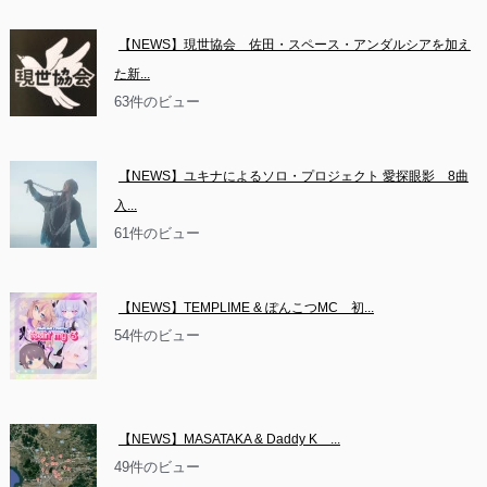
【NEWS】現世協会　佐田・スペース・アンダルシアを加え
た新...
63件のビュー
【NEWS】ユキナによるソロ・プロジェクト 愛探眼影　8曲
入...
61件のビュー
【NEWS】TEMPLIME & ぽんこつMC　初...
54件のビュー
【NEWS】MASATAKA & Daddy K　...
49件のビュー