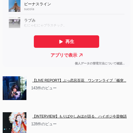
【LIVE REPORT】ぶっ恋呂百花　ワンマンライブ「楯突...
143件のビュー
【INTERVIEW】もりばやしみほが語る、ハイポジ今昔物語
128件のビュー