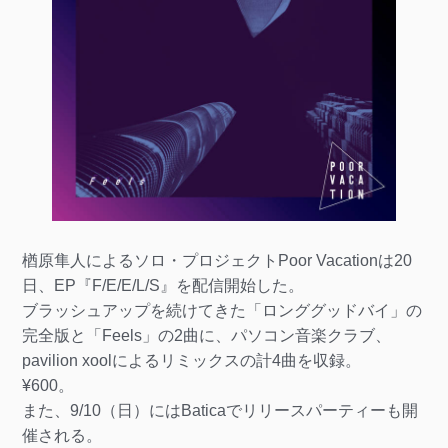
楢原隼人によるソロ・プロジェクトPoor Vacationは20
日、EP『F/E/E/L/S』を配信開始した。
ブラッシュアップを続けてきた「ロンググッドバイ」の
完全版と「Feels」の2曲に、パソコン音楽クラブ、
pavilion xoolによるリミックスの計4曲を収録。
¥600。
また、9/10（日）にはBaticaでリリースパーティーも開
催される。