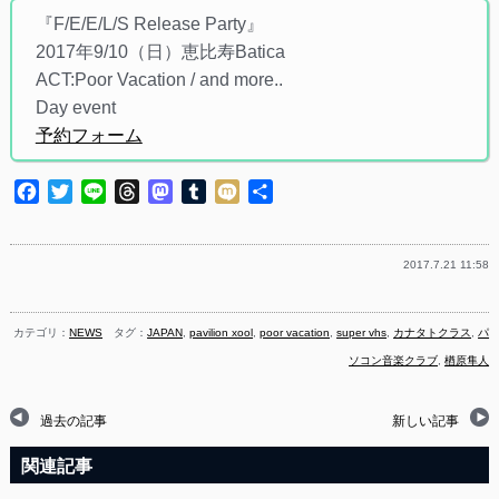
『F/E/E/L/S Release Party』
2017年9/10（日）恵比寿Batica
ACT:Poor Vacation / and more..
Day event
予約フォーム
Facebook
Twitter
Line
Threads
Mastodon
Tumblr
Mixi
共
有
2017.7.21 11:58
カテゴリ：
NEWS
タグ：
JAPAN
,
pavilion xool
,
poor vacation
,
super vhs
,
カナタトクラス
,
パ
ソコン音楽クラブ
,
楢原隼人
過去の記事
新しい記事
関連記事