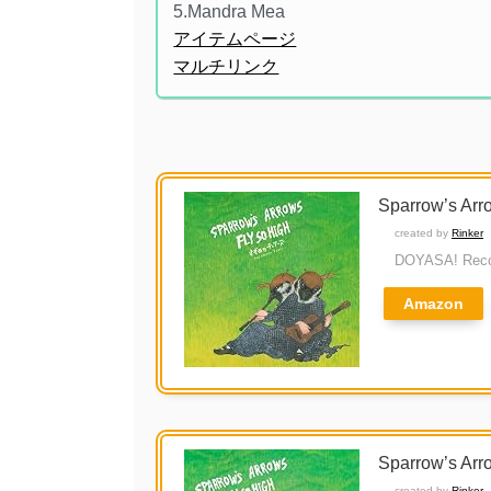
5.Mandra Mea
アイテムページ
マルチリンク
Sparrow’s Arr
created by
Rinker
DOYASA! Reco
Amazon
Sparrow’s Arr
created by
Rinker