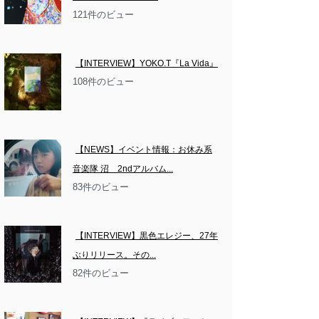
121件のビュー
【INTERVIEW】YOKO.T『La Vida』
108件のビュー
【NEWS】イベント情報：お休み系
音楽隊 沼　2ndアルバム...
83件のビュー
【INTERVIEW】黒色エレジー、27年
ぶりリリース。その...
82件のビュー