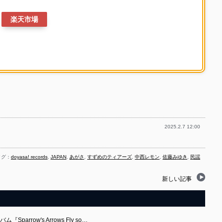
楽天市場
2025.2.7 12:00
グ：
doyasa! records
,
JAPAN
,
あがさ
,
すずめのティアーズ
,
中西レモン
,
佐藤みゆき
,
民謡
新しい記事
arrow's Arrows Fly so…