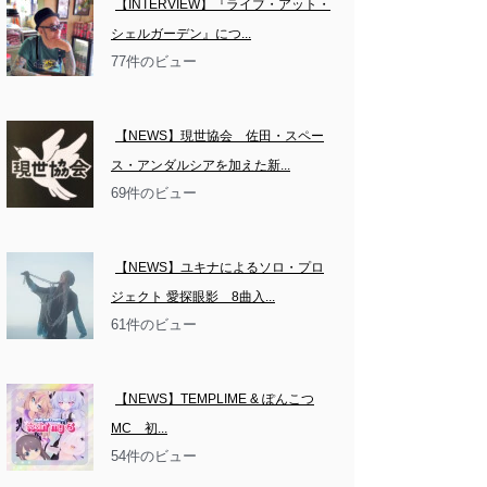
【INTERVIEW】『ライブ・アット・
シェルガーデン』につ...
77件のビュー
【NEWS】現世協会　佐田・スペー
ス・アンダルシアを加えた新...
69件のビュー
【NEWS】ユキナによるソロ・プロ
ジェクト 愛探眼影　8曲入...
61件のビュー
【NEWS】TEMPLIME & ぽんこつ
MC　初...
54件のビュー