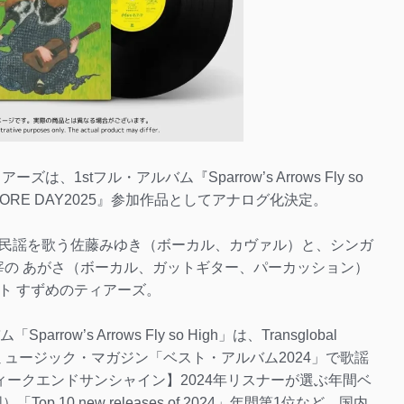
1stフル・アルバム『Sparrow’s Arrows Fly so
STORE DAY2025』参加作品としてアナログ化決定。
民謡を歌う佐藤みゆき（ボーカル、カヴァル）と、シンガ
ds主宰の あがさ（ボーカル、ガットギター、パーカッション）
ト すずめのティアーズ。
ow’s Arrows Fly so High」は、Transglobal
ートイン、ミュージック・マガジン「ベスト・アルバム2024」で歌謡
【ウィークエンドサンシャイン】2024年リスナーが選ぶ年間ベ
「Top 10 new releases of 2024」年間第1位など、国内