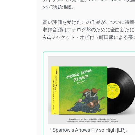
外で話題沸騰。
高い評価を受けたこの作品が、ついに待望
収録音源はアナログ盤のために全曲新たに
A式ジャケット・オビ付（町田康による帯
『Sparrow’s Arrows Fly so High [LP]』