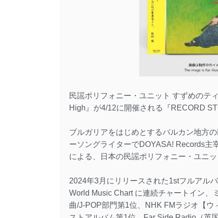
民謡ポリフォニー・ユニット すずめのティアーズは、
High』が4/12に開催される『RECORD 
ブルガリアをはじめとするバルカン地方の
ーソングライターでDOYASA! Recor
による、日本の民謡ポリフォニー・ユニッ
2024年3月にリリースされた1stフルアルバム「Sparr
World Music Chart に連続チャ
曲/J-POP部門第1位、NHK FMラジオ
ストアルバム第1位、Far Side Radio（英国）