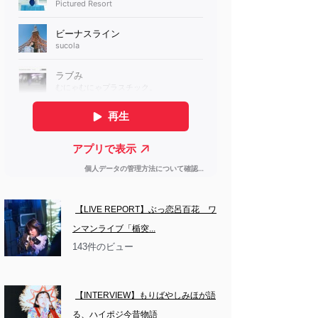
【LIVE REPORT】ぶっ恋呂百花　ワ
ンマンライブ「楯突...
143件のビュー
【INTERVIEW】もりばやしみほが語
る、ハイポジ今昔物語