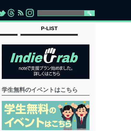
>
">
">
" >
P-LIST
学生無料のイベントはこちら