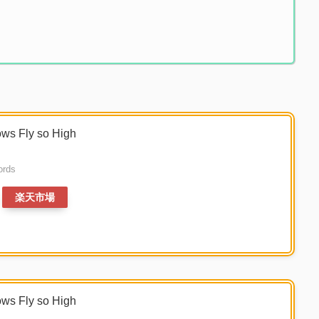
ows Fly so High
rds
楽天市場
ows Fly so High