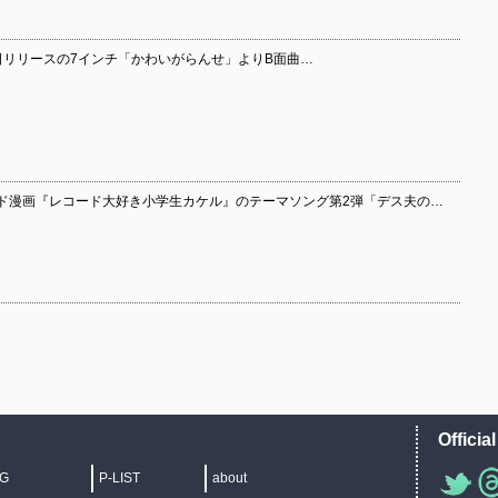
日リリースの7インチ「かわいがらんせ」よりB面曲…
ード漫画『レコード大好き小学生カケル』のテーマソング第2弾「デス夫の…
Officia
IG
P-LIST
about