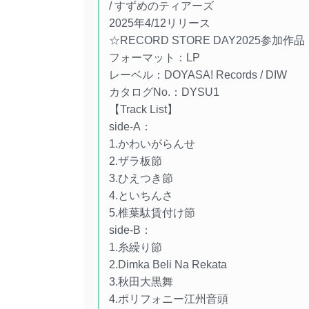
/ すずめのティアーズ
2025年4/12リリース
☆RECORD STORE DAY2025参加作品
フォーマット：LP
レーベル：DOYASA! Records / DIW
カタログNo.：DYSU1
【Track List】
side-A：
1.かわいがらんせ
2.ザラ板節
3.ひえつき節
4.といちんさ
5.椎葉駄賃付け節
side-B：
1.糸繰り節
2.Dimka Beli Na Rekata
3.秋田大黒舞
4.ポリフォニー江州音頭