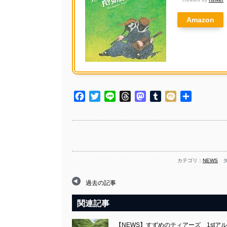
Amazon
Facebook
Twitter
Line
Threads
Mastodon
Tumblr
Mixi
共
有
カテゴリ：
NEWS
タ
過去の記事
関連記事
【NEWS】すずめのティアーズ 1stアルバム『Sp