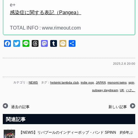
e+
感染症に関する表記（Pangea）
TOTAL INFO : www.rimeout.com
Facebook
Twitter
Line
Threads
Mastodon
Tumblr
Mixi
共
有
2025.2.6 20:00
カテゴリ：
NEWS
タグ：
helsinki lambda club
,
indie pop
,
JAPAN
,
monomi twins
,
spin
,
subway daydream
,
UK
,
ハク。
過去の記事
新しい記事
関連記事
【NEWS】リバプールのインディーポップ・バンド SPINN 約6年ぶ