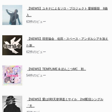
【NEWS】ユキナによるソロ・プロジェクト 愛探眼影　8曲
入...
63件のビュー
【NEWS】現世協会　佐田・スペース・アンダルシアを加え
た新...
62件のビュー
【NEWS】TEMPLIME & ぽんこつMC　初...
54件のビュー
【NEWS】愛は0秒天使弾道ミサイル　2nd配信シングル
「天...