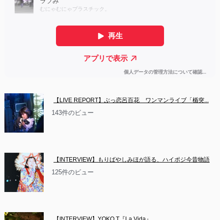
【LIVE REPORT】ぶっ恋呂百花　ワンマンライブ「楯突...
143件のビュー
【INTERVIEW】もりばやしみほが語る、ハイポジ今昔物語
125件のビュー
【INTERVIEW】YOKO.T『La Vida』