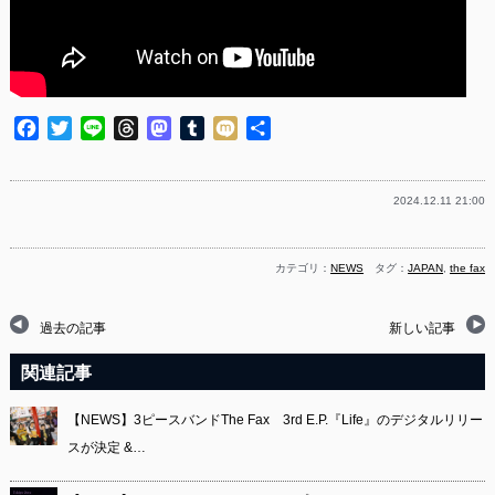
Facebook
Twitter
Line
Threads
Mastodon
Tumblr
Mixi
共
有
2024.12.11 21:00
カテゴリ：
NEWS
タグ：
JAPAN
,
the fax
過去の記事
新しい記事
関連記事
【NEWS】3ピースバンドThe Fax 3rd E.P.『Life』のデジタルリリー
スが決定 &…