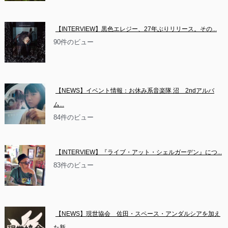
【INTERVIEW】黒色エレジー、27年ぶりリリース。その...
90件のビュー
【NEWS】イベント情報：お休み系音楽隊 沼　2ndアルバ
ム...
84件のビュー
【INTERVIEW】『ライブ・アット・シェルガーデン』につ...
83件のビュー
【NEWS】現世協会　佐田・スペース・アンダルシアを加え
た新...