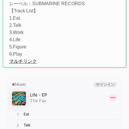
レーベル：SUBMARINE RECORDS
【Track List】
1.Eat
2.Talk
3.Work
4.Life
5.Figure
6.Play
マルチリンク