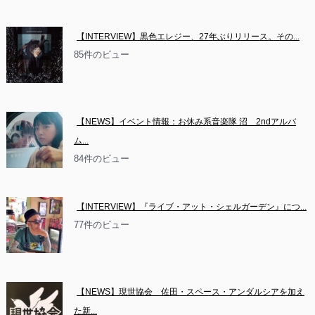
【INTERVIEW】黒色エレジー、27年ぶりリリース。その...
85件のビュー
【NEWS】イベント情報：お休み系音楽隊 沼　2ndアルバ
ム...
84件のビュー
【INTERVIEW】『ライブ・アット・シェルガーデン』につ...
77件のビュー
【NEWS】現世協会　佐田・スペース・アンダルシアを加え
た新...