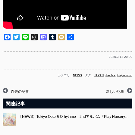
Facebook
Twitter
Line
Threads
Mastodon
Tumblr
Mixi
共
有
2026.3.12 20:00
カテゴリ：
NEWS
タグ：
JAPAN
,
the fax
,
tokiyo ooto
過去の記事
新しい記事
関連記事
【NEWS】Tokiyo Ooto & Orhythmo 2ndアルバム『Play Nursery…