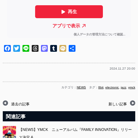
Facebook
Twitter
Line
Threads
Mastodon
Tumblr
Mixi
共
有
2024.11.27 20:00
カテゴリ：
NEWS
タグ：
8bit
,
electronic
,
jazz
,
ymck
過去の記事
新しい記事
関連記事
【NEWS】YMCK ニューアルバム『FAMILY INNOVATION』リリー
ス決定 &…