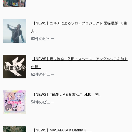
【NEWS】ユキナによるソロ・プロジェクト 愛探眼影　8曲
入...
63件のビュー
【NEWS】現世協会　佐田・スペース・アンダルシアを加え
た新...
62件のビュー
【NEWS】TEMPLIME & ぽんこつMC　初...
54件のビュー
【NEWS】MASATAKA & Daddy K　...