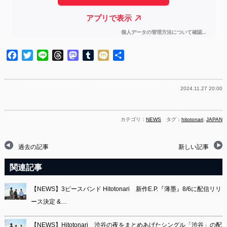
Facebook
Twitter
Line
Threads
Mastodon
Tumblr
Mixi
共
有
2024.11.27 20:00
カテゴリ：
NEWS
タグ：
hitotonari
,
JAPAN
過去の記事
新しい記事
関連記事
【NEWS】3ピースバンド Hitotonari 新作E.P.『薄墨』8/6に配信リリ
ース決定 &…
【NEWS】Hitotonari 渋谷の夜をまとめあげたシングル「渋谷」の配