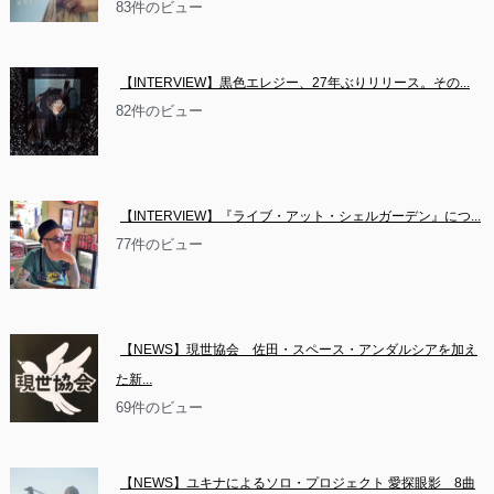
83件のビュー
【INTERVIEW】黒色エレジー、27年ぶりリリース。その...
82件のビュー
【INTERVIEW】『ライブ・アット・シェルガーデン』につ...
77件のビュー
【NEWS】現世協会　佐田・スペース・アンダルシアを加え
た新...
69件のビュー
【NEWS】ユキナによるソロ・プロジェクト 愛探眼影　8曲