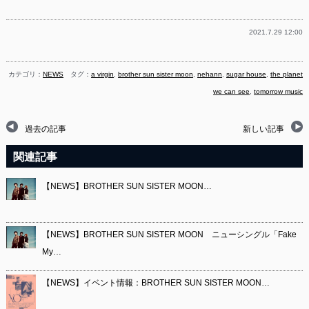
有
2021.7.29 12:00
カテゴリ：
NEWS
タグ：
a virgin
,
brother sun sister moon
,
nehann
,
sugar house
,
the planet
we can see
,
tomorrow music
過去の記事
新しい記事
関連記事
【NEWS】BROTHER SUN SISTER MOON…
【NEWS】BROTHER SUN SISTER MOON ニューシングル「Fake
My…
【NEWS】イベント情報：BROTHER SUN SISTER MOON…