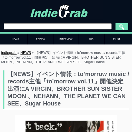
NEWS
REVIEW
INTERVIEW
DIG
P-LIST
indiegrab
»
NEWS
»
【NEWS】イベント情報：to’morrow music / records主催
「to’morrow vol.11」開催決定 出演にA VIRGIN、BROTHER SUN SISTER
MOON 、NEHANN、THE PLANET WE CAN SEE、Sugar House
【NEWS】イベント情報：to’morrow music /
records主催「to’morrow vol.11」開催決定
出演にA VIRGIN、BROTHER SUN SISTER
MOON 、NEHANN、THE PLANET WE CAN
SEE、Sugar House