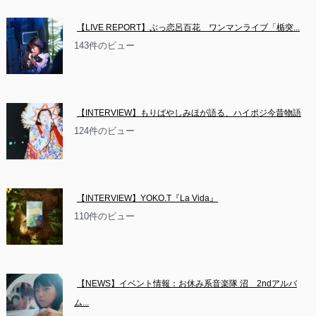
【LIVE REPORT】ぶっ恋呂百花　ワンマンライブ「楯突...
143件のビュー
【INTERVIEW】もりばやしみほが語る、ハイポジ今昔物語
124件のビュー
【INTERVIEW】YOKO.T『La Vida』
110件のビュー
【NEWS】イベント情報：お休み系音楽隊 沼　2ndアルバ
ム...