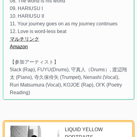
08. The world is his world
09. HARIUSU I
10. HARIUSU II
11. Your journey goes on as my journey continues
12. Love is word-less beat
マルチリンク
Amazon
【参加アーティスト】
5lack (Rap), FUYU(Drums), 守真人（Drums）, 渡辺翔
太 (Piano), 寺久保伶矢 (Trumpet), Nenashi (Vocal),
Ruri Matsumura (Vocal), KOJOE (Rap), Ol’K (Poetry
Reading)
LIQUID YELLOW