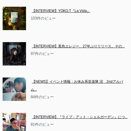
【INTERVIEW】YOKO.T『La Vida』
103件のビュー
【INTERVIEW】黒色エレジー、27年ぶりリリース。その...
87件のビュー
【NEWS】イベント情報：お休み系音楽隊 沼　2ndアルバ
ム...
84件のビュー
【INTERVIEW】『ライブ・アット・シェルガーデン』につ...
81件のビュー