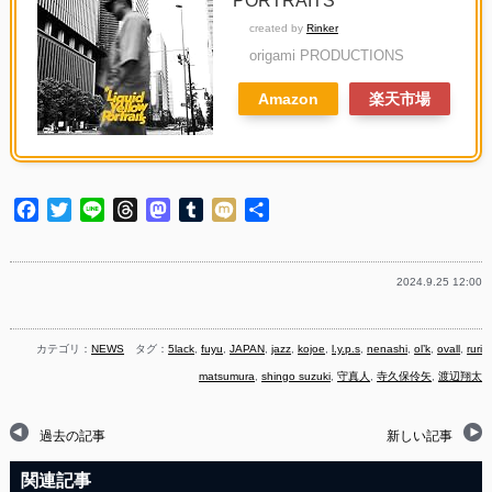
PORTRAITS
created by
Rinker
origami PRODUCTIONS
Amazon
楽天市場
Facebook
Twitter
Line
Threads
Mastodon
Tumblr
Mixi
共
有
2024.9.25 12:00
カテゴリ：
NEWS
タグ：
5lack
,
fuyu
,
JAPAN
,
jazz
,
kojoe
,
l.y.p.s
,
nenashi
,
ol’k
,
ovall
,
ruri
matsumura
,
shingo suzuki
,
守真人
,
寺久保伶矢
,
渡辺翔太
過去の記事
新しい記事
関連記事