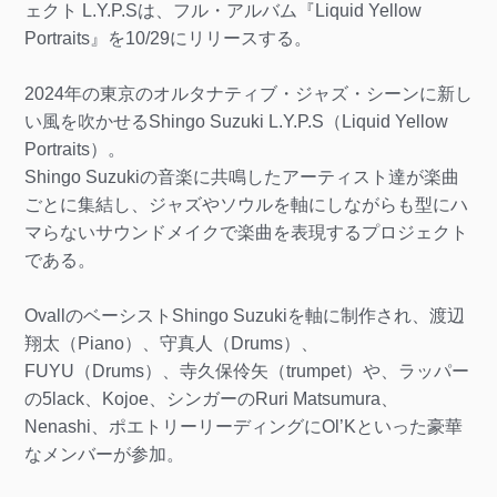
ェクト L.Y.P.Sは、フル・アルバム『Liquid Yellow
Portraits』を10/29にリリースする。
2024年の東京のオルタナティブ・ジャズ・シーンに新し
い風を吹かせるShingo Suzuki L.Y.P.S（Liquid Yellow
Portraits）。
Shingo Suzukiの音楽に共鳴したアーティスト達が楽曲
ごとに集結し、ジャズやソウルを軸にしながらも型にハ
マらないサウンドメイクで楽曲を表現するプロジェクト
である。
OvallのベーシストShingo Suzukiを軸に制作され、渡辺
翔太（Piano）、守真人（Drums）、
FUYU（Drums）、寺久保伶矢（trumpet）や、ラッパー
の5lack、Kojoe、シンガーのRuri Matsumura、
Nenashi、ポエトリーリーディングにOl’Kといった豪華
なメンバーが参加。