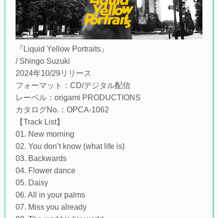
『Liquid Yellow Portraits』
/ Shingo Suzuki
2024年10/29リリース
フォーマット：CD/デジタル配信
レーベル：origami PRODUCTIONS
カタログNo.：OPCA-1062
【Track List】
01. New morning
02. You don’t know (what life is)
03. Backwards
04. Flower dance
05. Daisy
06. All in your palms
07. Miss you already