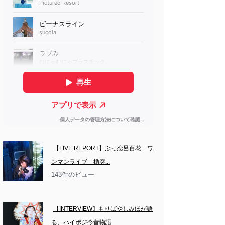
【LIVE REPORT】ぶっ恋呂百花　ワ
ンマンライブ「楯突...
143件のビュー
【INTERVIEW】もりばやしみほが語
る、ハイポジ今昔物語