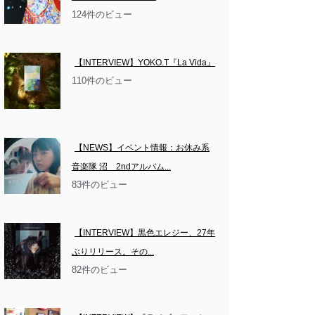
124件のビュー
【INTERVIEW】YOKO.T『La Vida』
110件のビュー
【NEWS】イベント情報：お休み系
音楽隊 沼　2ndアルバム...
83件のビュー
【INTERVIEW】黒色エレジー、27年
ぶりリリース。その...
82件のビュー