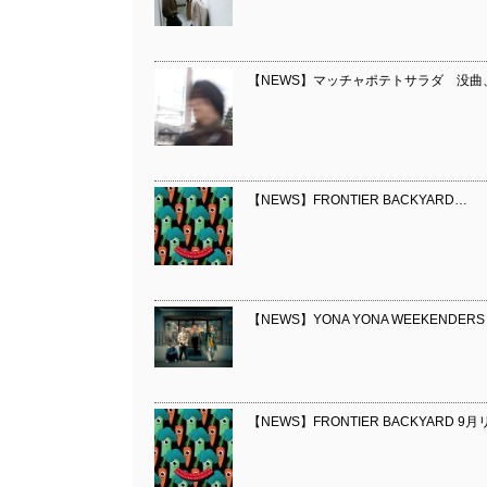
【NEWS】マッチャポテトサラダ 没曲、デモ
【NEWS】FRONTIER BACKYARD…
【NEWS】YONA YONA WEEKENDER
【NEWS】FRONTIER BACKYARD