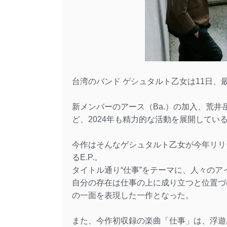
台湾のバンド ゲシュタルト乙女は11日、最
新メンバーのアース（Ba.）の加入、荒井岳史（
ど、2024年も精力的な活動を展開してい
今作はそんなゲシュタルト乙女が今年リリ
るE.P.。
タイトル通り“仕事”をテーマに、人々の
自分の存在は仕事の上に成り立つと位置づ
の一面を表現した一作となった。
また、今作初収録の楽曲「仕事」は、浮遊