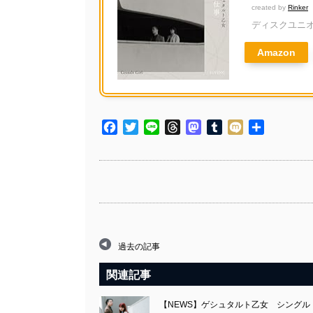
created by
Rinker
ディスクユニ
Amazon
Facebook
Twitter
Line
Threads
Mastodon
Tumblr
Mixi
共
有
過去の記事
関連記事
【NEWS】ゲシュタルト乙女 シングル「副