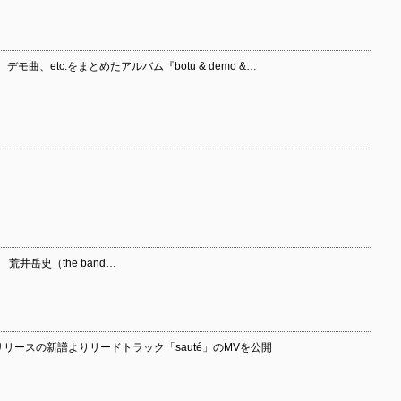
曲、etc.をまとめたアルバム『botu & demo &…
S 荒井岳史（the band…
 9月リリースの新譜よりリードトラック「sauté」のMVを公開