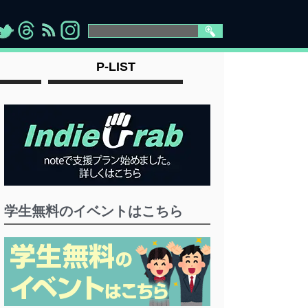
>
">
">
" >
P-LIST
学生無料のイベントはこちら