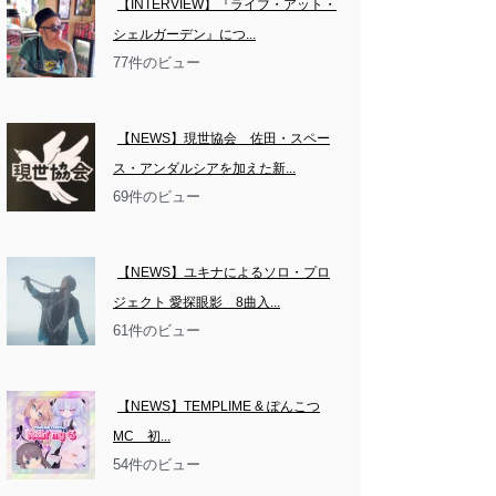
【INTERVIEW】『ライブ・アット・
シェルガーデン』につ...
77件のビュー
【NEWS】現世協会　佐田・スペー
ス・アンダルシアを加えた新...
69件のビュー
【NEWS】ユキナによるソロ・プロ
ジェクト 愛探眼影　8曲入...
61件のビュー
【NEWS】TEMPLIME & ぽんこつ
MC　初...
54件のビュー