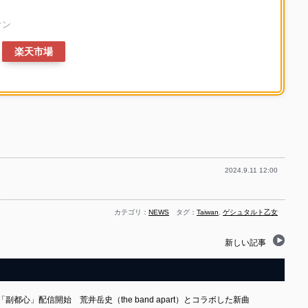
オン
楽天市場
2024.9.11 12:00
カテゴリ：
NEWS
タグ：
Taiwan
,
ゲシュタルト乙女
新しい記事
都心」配信開始 荒井岳史（the band apart）とコラボした新曲