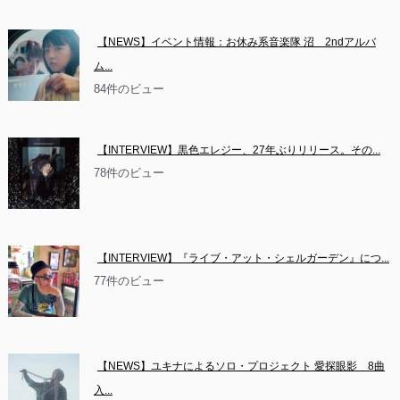
【NEWS】イベント情報：お休み系音楽隊 沼　2ndアルバ
ム...
84件のビュー
【INTERVIEW】黒色エレジー、27年ぶりリリース。その...
78件のビュー
【INTERVIEW】『ライブ・アット・シェルガーデン』につ...
77件のビュー
【NEWS】ユキナによるソロ・プロジェクト 愛探眼影　8曲
入...