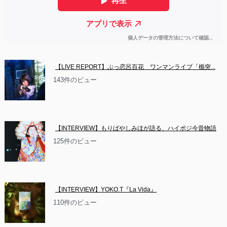
【LIVE REPORT】ぶっ恋呂百花　ワンマンライブ「楯突...
143件のビュー
【INTERVIEW】もりばやしみほが語る、ハイポジ今昔物語
125件のビュー
【INTERVIEW】YOKO.T『La Vida』
110件のビュー