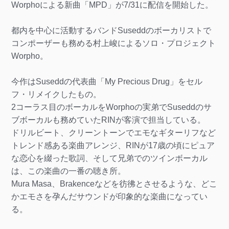
Worphoによる新曲「MPD」が7/31に配信を開始した。
都内を中心に活動するバンドSuseddのボーカリストで
コンポーザーも務める村上峻によるソロ・プロジェクト
Worpho。
今作はSuseddの代表曲「My Precious Drug」をセル
フ・リメイクしたもの。
2コーラス目のボーカルをWorphoの実弟でSuseddのサ
ブボーカルも務めていたRINが客演で担当している。
ドリルビート、クリーントーンでエモなギターリフなど
トレンド感ある楽曲アレンジ、RINが17歳の頃にピュア
な恋心を綴った歌詞、そして兄弟でのツインボーカル
は、この楽曲の一番の聴き所。
Mura Masa、Brakenceなどを彷彿とさせるような、どこ
かエモさを孕んだサウンドが印象的な楽曲になってい
る。