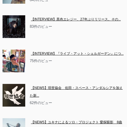
【INTERVIEW】黒色エレジー、27年ぶりリリース。その...
83件のビュー
【INTERVIEW】『ライブ・アット・シェルガーデン』につ...
75件のビュー
【NEWS】現世協会　佐田・スペース・アンダルシアを加え
た新...
62件のビュー
【NEWS】ユキナによるソロ・プロジェクト 愛探眼影　8曲