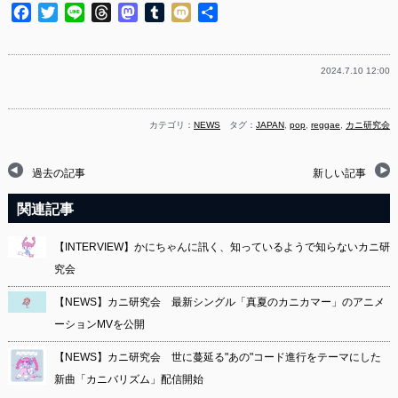
Facebook
Twitter
Line
Threads
Mastodon
Tumblr
Mixi
共
有
2024.7.10 12:00
カテゴリ：
NEWS
タグ：
JAPAN
,
pop
,
reggae
,
カニ研究会
過去の記事
新しい記事
関連記事
【INTERVIEW】かにちゃんに訊く、知っているようで知らないカニ研
究会
【NEWS】カニ研究会 最新シングル「真夏のカニカマー」のアニメ
ーションMVを公開
【NEWS】カニ研究会 世に蔓延る"あの"コード進行をテーマにした
新曲「カニバリズム」配信開始