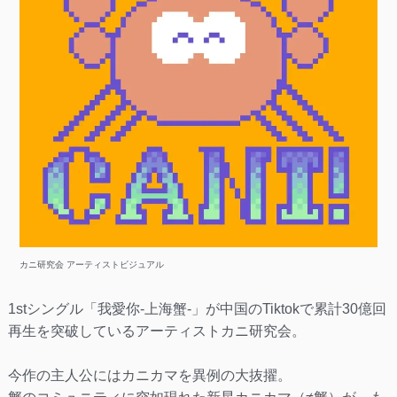
カニ研究会 アーティストビジュアル
1stシングル「我愛你-上海蟹-」が中国のTiktokで累計30億回
再生を突破しているアーティストカニ研究会。
今作の主人公にはカニカマを異例の大抜擢。