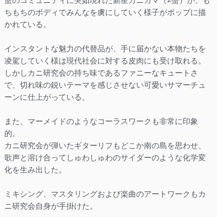
蟹のコミュニティに突如現れた新星カニカマ（≠蟹）が、も
ちもちのボディでみんなを虜にしていく様子がポップに描
かれている。
インスタントな魅力の代替品が、手に届かない本物たちを
凌駕していく様は現代社会に対する皮肉にも受け取れる。
しかしカニ研究会の持ち味であるファニーなキュートさ
で、切れ味の鋭いテーマを感じさせない可愛いサマーチュ
ーンに仕上がっている。
また、マーメイドのようなコーラスワークも非常に印象
的。
カニ研究会が弾いたギターリフもどこか南の島を思わせ、
歌声と溶け合ってしゅわしゅわのサイダーのような化学変
化を生み出した。
ミキシング、マスタリングおよび楽曲のアートワークもカ
ニ研究会自身が手掛けた。