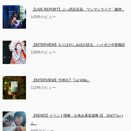
【LIVE REPORT】ぶっ恋呂百花　ワンマンライブ「楯突...
143件のビュー
【INTERVIEW】もりばやしみほが語る、ハイポジ今昔物語
126件のビュー
【INTERVIEW】YOKO.T『La Vida』
112件のビュー
【NEWS】イベント情報：お休み系音楽隊 沼　2ndアルバ
ム...
84件のビュー