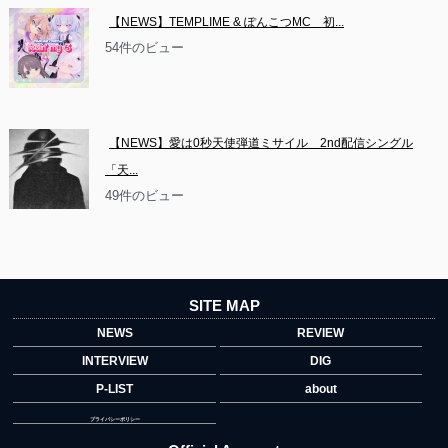
【NEWS】TEMPLIME & ぽんこつMC　初...
54件のビュー
【NEWS】愛は0秒天使弾道ミサイル　2nd配信シングル
「天...
49件のビュー
SITE MAP
NEWS
REVIEW
INTERVIEW
DIG
P-LIST
about
プライバシーポリシー