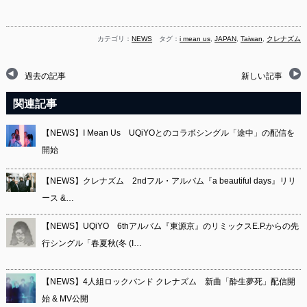
カテゴリ：
NEWS
タグ：
i mean us
,
JAPAN
,
Taiwan
,
クレナズム
過去の記事
新しい記事
関連記事
【NEWS】I Mean Us UQiYOとのコラボシングル「途中」の配信を
開始
【NEWS】クレナズム 2ndフル・アルバム『a beautiful days』リリ
ース &…
【NEWS】UQiYO 6thアルバム『東源京』のリミックスE.P.からの先
行シングル「春夏秋(冬 (I…
【NEWS】4人組ロックバンド クレナズム 新曲「酔生夢死」配信開
始 & MV公開