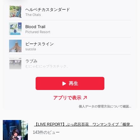
【LIVE REPORT】ぶっ恋呂百花　ワンマンライブ「楯突...
143件のビュー