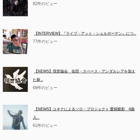
82件のビュー
【INTERVIEW】『ライブ・アット・シェルガーデン』につ...
77件のビュー
【NEWS】現世協会　佐田・スペース・アンダルシアを加え
た新...
69件のビュー
【NEWS】ユキナによるソロ・プロジェクト 愛探眼影　8曲
入...
61件のビュー