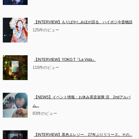
【INTERVIEW】もりばやしみほが語る、ハイポジ今昔物語
125件のビュー
【INTERVIEW】YOKO.T『La Vida』
110件のビュー
【NEWS】イベント情報：お休み系音楽隊 沼　2ndアルバ
ム...
83件のビュー
【INTERVIEW】黒色エレジー、27年ぶりリリース。その...