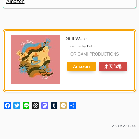
Amazon
Still Water
created by
Rinker
ORIGAMI PRODUCTIONS
Amazon
楽天市場
Facebook
Twitter
Line
Threads
Mastodon
Tumblr
Mixi
共
有
2024.5.27 12:00