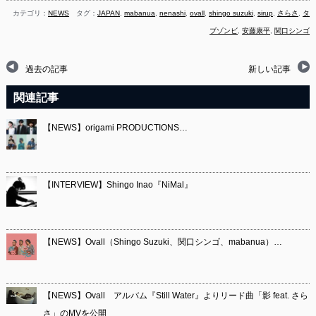
カテゴリ：
NEWS
タグ：
JAPAN
,
mabanua
,
nenashi
,
ovall
,
shingo suzuki
,
sirup
,
さらさ
,
タ
ブゾンビ
,
安藤康平
,
関口シンゴ
過去の記事
新しい記事
関連記事
【NEWS】origami PRODUCTIONS…
【INTERVIEW】Shingo Inao『NiMal』
【NEWS】Ovall（Shingo Suzuki、関口シンゴ、mabanua）…
【NEWS】Ovall アルバム『Still Water』よりリード曲「影 feat. さら
さ」のMVを公開