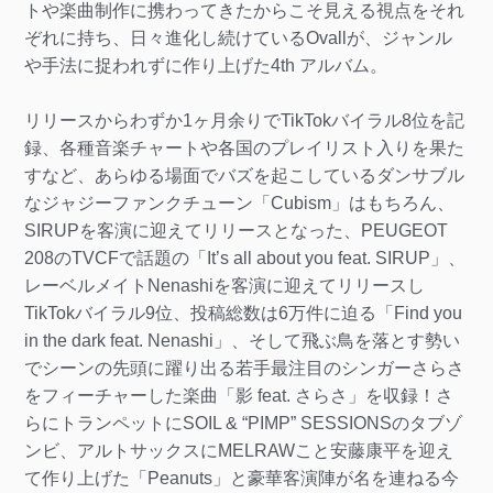
トや楽曲制作に携わってきたからこそ見える視点をそれ
ぞれに持ち、日々進化し続けているOvallが、ジャンル
や手法に捉われずに作り上げた4th アルバム。
リリースからわずか1ヶ月余りでTikTokバイラル8位を記
録、各種音楽チャートや各国のプレイリスト入りを果た
すなど、あらゆる場面でバズを起こしているダンサブル
なジャジーファンクチューン「Cubism」はもちろん、
SIRUPを客演に迎えてリリースとなった、PEUGEOT
208のTVCFで話題の「It’s all about you feat. SIRUP」、
レーベルメイトNenashiを客演に迎えてリリースし
TikTokバイラル9位、投稿総数は6万件に迫る「Find you
in the dark feat. Nenashi」、そして飛ぶ鳥を落とす勢い
でシーンの先頭に躍り出る若手最注目のシンガーさらさ
をフィーチャーした楽曲「影 feat. さらさ」を収録！さ
らにトランペットにSOIL & “PIMP” SESSIONSのタブゾ
ンビ、アルトサックスにMELRAWこと安藤康平を迎え
て作り上げた「Peanuts」と豪華客演陣が名を連ねる今