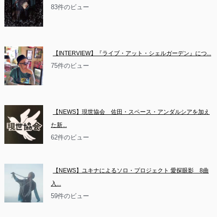
83件のビュー
【INTERVIEW】『ライブ・アット・シェルガーデン』につ...
75件のビュー
【NEWS】現世協会　佐田・スペース・アンダルシアを加え
た新...
62件のビュー
【NEWS】ユキナによるソロ・プロジェクト 愛探眼影　8曲
入...
59件のビュー