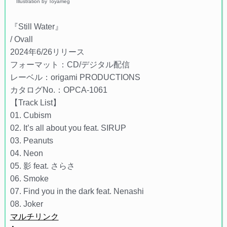
Illustration by Toyameg
『Still Water』
/ Ovall
2024年6/26リリース
フォーマット：CD/デジタル配信
レーベル：origami PRODUCTIONS
カタログNo.：OPCA-1061
【Track List】
01. Cubism
02. It’s all about you feat. SIRUP
03. Peanuts
04. Neon
05. 影 feat. さらさ
06. Smoke
07. Find you in the dark feat. Nenashi
08. Joker
マルチリンク