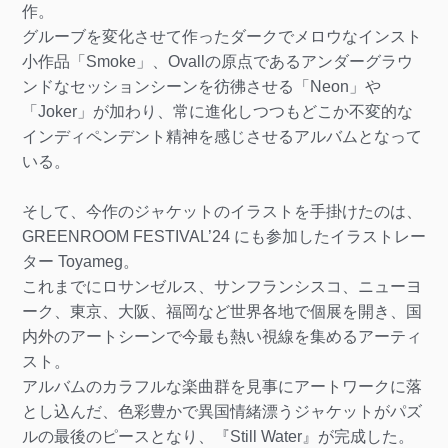
作。
グルーブを変化させて作ったダークでメロウなインスト
小作品「Smoke」、Ovallの原点であるアンダーグラウ
ンドなセッションシーンを彷彿させる「Neon」や
「Joker」が加わり、常に進化しつつもどこか不変的な
インディペンデント精神を感じさせるアルバムとなって
いる。
そして、今作のジャケットのイラストを手掛けたのは、
GREENROOM FESTIVAL’24 にも参加したイラストレー
ター Toyameg。
これまでにロサンゼルス、サンフランシスコ、ニューヨ
ーク、東京、大阪、福岡など世界各地で個展を開き、国
内外のアートシーンで今最も熱い視線を集めるアーティ
スト。
アルバムのカラフルな楽曲群を見事にアートワークに落
とし込んだ、色彩豊かで異国情緒漂うジャケットがパズ
ルの最後のピースとなり、『Still Water』が完成した。