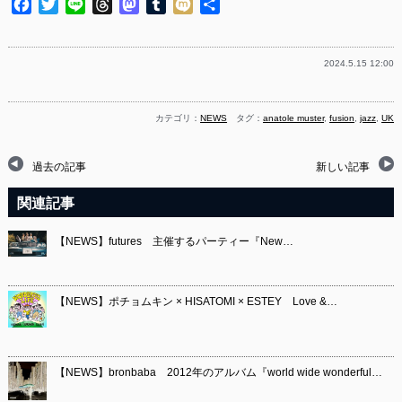
Facebook
Twitter
Line
Threads
Mastodon
Tumblr
Mixi
共
有
2024.5.15 12:00
カテゴリ：
NEWS
タグ：
anatole muster
,
fusion
,
jazz
,
UK
過去の記事
新しい記事
関連記事
【NEWS】futures 主催するパーティー『New…
【NEWS】ポチョムキン × HISATOMI × ESTEY Love &…
【NEWS】bronbaba 2012年のアルバム『world wide wonderful…