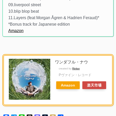
09.liverpool street
10.blip blop beat
11.Layers (feat Morgan Ågren & Hadrien Feraud)*
*Bonus track for Japanese edition
Amazon
ワンダフル・ナウ
created by
Rinker
Pヴァイン・レコード
Amazon
楽天市場