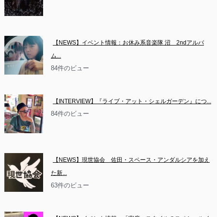
【NEWS】イベント情報：お休み系音楽隊 沼　2ndアルバ
ム...
84件のビュー
【INTERVIEW】『ライブ・アット・シェルガーデン』につ...
84件のビュー
【NEWS】現世協会　佐田・スペース・アンダルシアを加え
た新...
63件のビュー