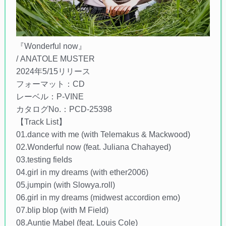
『Wonderful now』
/ ANATOLE MUSTER
2024年5/15リリース
フォーマット：CD
レーベル：P-VINE
カタログNo.：PCD-25398
【Track List】
01.dance with me (with Telemakus & Mackwood)
02.Wonderful now (feat. Juliana Chahayed)
03.testing fields
04.girl in my dreams (with ether2006)
05.jumpin (with Slowya.roll)
06.girl in my dreams (midwest accordion emo)
07.blip blop (with M Field)
08.Auntie Mabel (feat. Louis Cole)