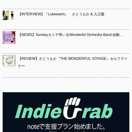
【INTERVIEW】『Lukewarm』 さとうもか & 入江陽
【NEWS】Sundayカミデ率いるWonderful Orchestra Band 始動…
【REVIEW】さとうもか『THE WONDERFUL VOYAGE』セルフライ
ナー