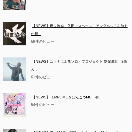
【NEWS】現世協会　佐田・スペース・アンダルシアを加え
た新...
69件のビュー
【NEWS】ユキナによるソロ・プロジェクト 愛探眼影　8曲
入...
61件のビュー
【NEWS】TEMPLIME & ぽんこつMC　初...
54件のビュー