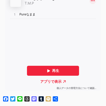
Facebook
Twitter
Line
Threads
Mastodon
Tumblr
Mixi
共
有