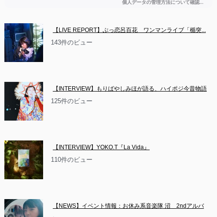
【LIVE REPORT】ぶっ恋呂百花　ワンマンライブ「楯突...
143件のビュー
【INTERVIEW】もりばやしみほが語る、ハイポジ今昔物語
125件のビュー
【INTERVIEW】YOKO.T『La Vida』
110件のビュー
【NEWS】イベント情報：お休み系音楽隊 沼　2ndアルバ