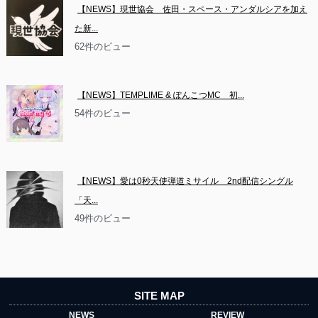
【NEWS】現世協会　佐田・スペース・アンダルシアを加え
た新...
62件のビュー
【NEWS】TEMPLIME & ぽんこつMC　初...
54件のビュー
【NEWS】愛は0秒天使弾道ミサイル　2nd配信シングル
「天...
49件のビュー
SITE MAP
NEWS
REVIEW