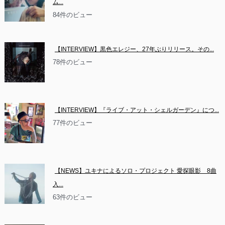
ム...
84件のビュー
【INTERVIEW】黒色エレジー、27年ぶりリリース。その...
78件のビュー
【INTERVIEW】『ライブ・アット・シェルガーデン』につ...
77件のビュー
【NEWS】ユキナによるソロ・プロジェクト 愛探眼影　8曲
入...
63件のビュー