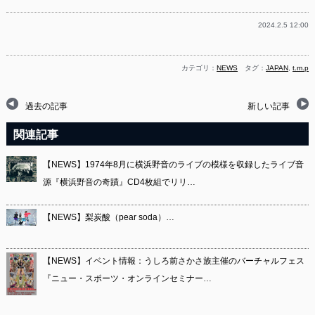
2024.2.5 12:00
カテゴリ：
NEWS
タグ：
JAPAN
,
t.m.p
過去の記事
新しい記事
関連記事
【NEWS】1974年8月に横浜野音のライブの模様を収録したライブ音
源『横浜野音の奇蹟』CD4枚組でリリ…
【NEWS】梨炭酸（pear soda）…
【NEWS】イベント情報：うしろ前さかさ族主催のバーチャルフェス
『ニュー・スポーツ・オンラインセミナー…