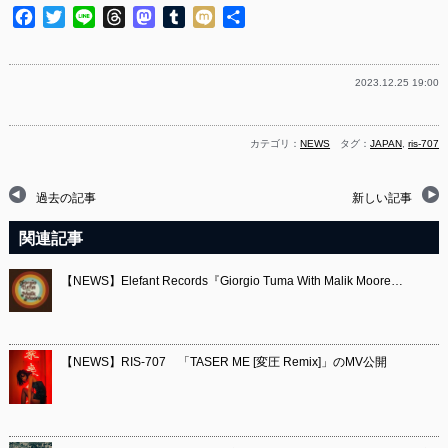
Facebook
Twitter
Line
Threads
Mastodon
Tumblr
Mixi
共
有
2023.12.25 19:00
カテゴリ：
NEWS
タグ：
JAPAN
,
ris-707
過去の記事
新しい記事
関連記事
【NEWS】Elefant Records『Giorgio Tuma With Malik Moore…
【NEWS】RIS-707 「TASER ME [変圧 Remix]」のMV公開