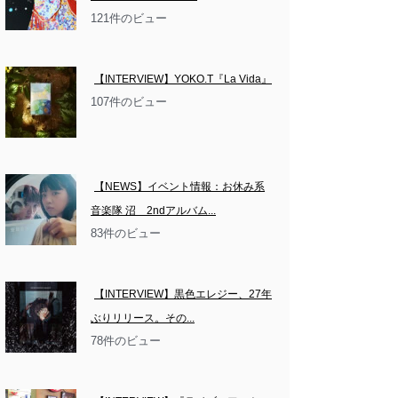
121件のビュー
【INTERVIEW】YOKO.T『La Vida』
107件のビュー
【NEWS】イベント情報：お休み系
音楽隊 沼　2ndアルバム...
83件のビュー
【INTERVIEW】黒色エレジー、27年
ぶりリリース。その...
78件のビュー