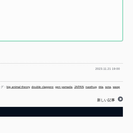
2023.11.21 19:00
グ：
big animal theory
,
double clapperz
,
gen yamada
,
JAPAN
,
nasthug
,
riria
,
sota
,
wasp
新しい記事