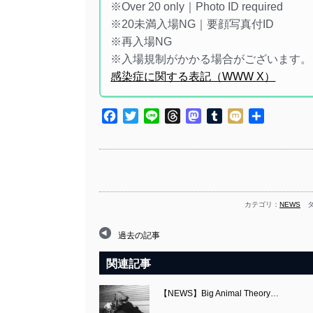
※Over 20 only｜Photo ID required
※20未満入場NG｜要顔写真付ID
※再入場NG
※入場規制がかかる場合がございます。
感染症に関する表記（WWW X）
Facebook
Twitter
Line
Threads
Mastodon
Tumblr
Mixi
共
有
カテゴリ：
NEWS
タ
過去の記事
関連記事
【NEWS】Big Animal Theory…