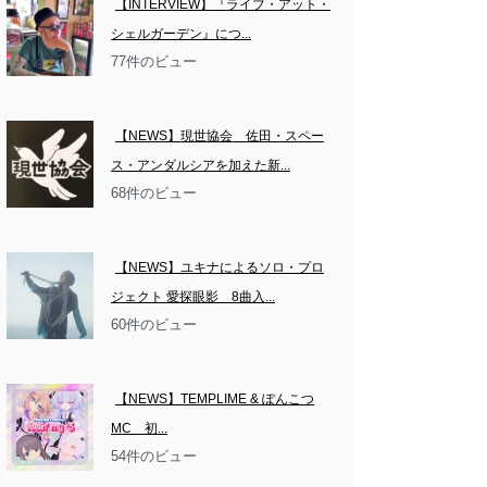
【INTERVIEW】『ライブ・アット・
シェルガーデン』につ...
77件のビュー
【NEWS】現世協会　佐田・スペー
ス・アンダルシアを加えた新...
68件のビュー
【NEWS】ユキナによるソロ・プロ
ジェクト 愛探眼影　8曲入...
60件のビュー
【NEWS】TEMPLIME & ぽんこつ
MC　初...
54件のビュー