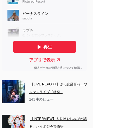
【LIVE REPORT】ぶっ恋呂百花　ワ
ンマンライブ「楯突...
143件のビュー
【INTERVIEW】もりばやしみほが語
る、ハイポジ今昔物語