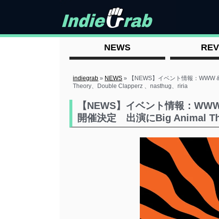
NEWS
REV
indiegrab
»
NEWS
»
【NEWS】イベント情報：WWW & 
Theory、Double Clapperz 、nasthug、riria
【NEWS】イベント情報：WWW 
開催決定 出演にBig Animal Theor