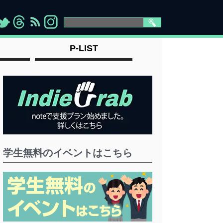
>
">
">
" >
P-LIST
学生無料のイベントはこちら