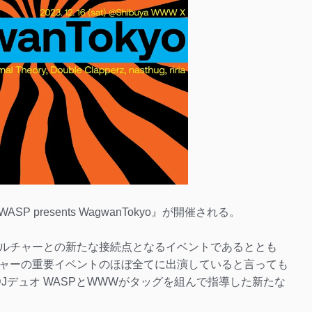
SP presents WagwanTokyo』が開催される。
ルチャーとの新たな接続点となるイベントであるととも
ャーの重要イベントのほぼ全てに出演していると言っても
よるDJデュオ WASPとWWWがタッグを組んで指導した新たな