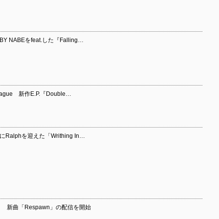
Y NABEをfeat.した『Falling…
rague 新作E.P.『Double…
にRalphを迎えた「Writhing In…
sati） 新曲「Respawn」の配信を開始