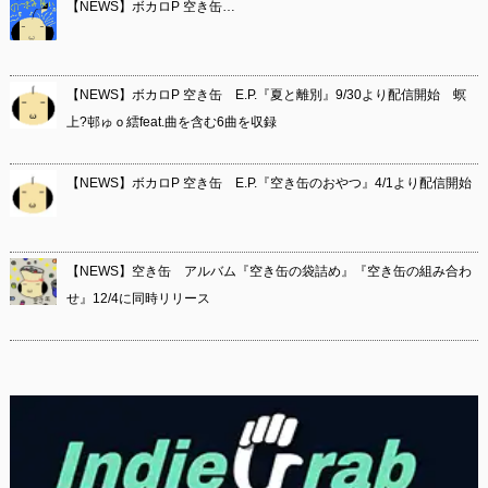
【NEWS】ボカロP 空き缶…
【NEWS】ボカロP 空き缶 E.P.『夏と離別』9/30より配信開始 螟
上?邨ゅｏ繧feat.曲を含む6曲を収録
【NEWS】ボカロP 空き缶 E.P.『空き缶のおやつ』4/1より配信開始
【NEWS】空き缶 アルバム『空き缶の袋詰め』『空き缶の組み合わ
せ』12/4に同時リリース