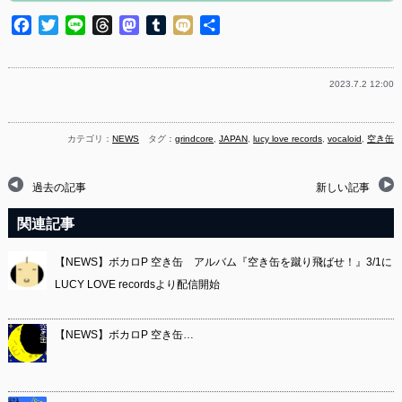
Facebook
Twitter
Line
Threads
Mastodon
Tumblr
Mixi
共
有
2023.7.2 12:00
カテゴリ：
NEWS
タグ：
grindcore
,
JAPAN
,
lucy love records
,
vocaloid
,
空き缶
過去の記事
新しい記事
関連記事
【NEWS】ボカロP 空き缶 アルバム『空き缶を蹴り飛ばせ！』3/1に
LUCY LOVE recordsより配信開始
【NEWS】ボカロP 空き缶…