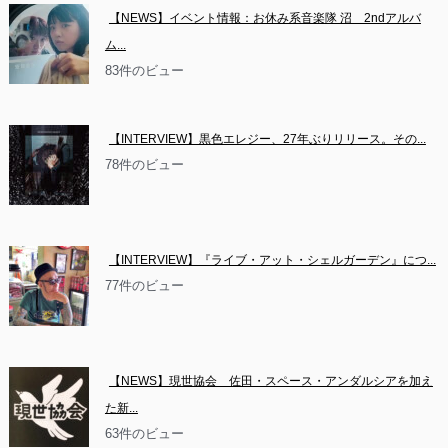
【NEWS】イベント情報：お休み系音楽隊 沼　2ndアルバ
ム...
83件のビュー
【INTERVIEW】黒色エレジー、27年ぶりリリース。その...
78件のビュー
【INTERVIEW】『ライブ・アット・シェルガーデン』につ...
77件のビュー
【NEWS】現世協会　佐田・スペース・アンダルシアを加え
た新...
63件のビュー