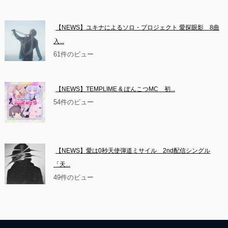
【NEWS】ユキナによるソロ・プロジェクト 愛探眼影　8曲
入...
61件のビュー
【NEWS】TEMPLIME & ぽんこつMC　初...
54件のビュー
【NEWS】愛は0秒天使弾道ミサイル　2nd配信シングル
「天...
49件のビュー