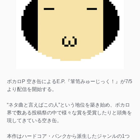
ボカロP 空き缶によるE.P.『箪笥みゅーじっく！』が7/5
より配信を開始する。
“ネタ曲と言えばこの人”という地位を築き始め、ボカロ
界で数ある投稿祭の中で様々な賞を受賞したりと頭角を
現してきている空き缶。
本作はハードコア・パンクから派生したジャンルの1つ