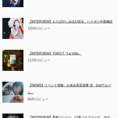
【INTERVIEW】もりばやしみほが語る、ハイポジ今昔物語
126件のビュー
【INTERVIEW】YOKO.T『La Vida』
112件のビュー
【NEWS】イベント情報：お休み系音楽隊 沼　2ndアルバ
ム...
84件のビュー
【INTERVIEW】黒色エレジー、27年ぶりリリース。その...