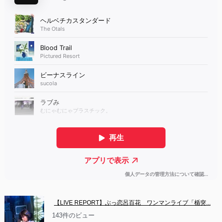
【LIVE REPORT】ぶっ恋呂百花　ワンマンライブ「楯突...
143件のビュー