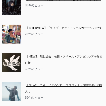
83件のビュー
【INTERVIEW】『ライブ・アット・シェルガーデン』につ...
75件のビュー
【NEWS】現世協会　佐田・スペース・アンダルシアを加え
た新...
62件のビュー
【NEWS】ユキナによるソロ・プロジェクト 愛探眼影　8曲
入...
59件のビュー