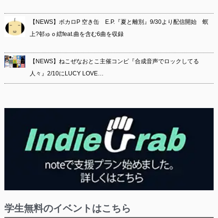
【NEWS】ボカロP 空き缶 E.P.『夏と離別』9/30より配信開始 螟
上?邨ゅｏ繧feat.曲を含む6曲を収録
【NEWS】ねこぜなおとこ主催コンピ『合成音声でロックしてる
人々』2/10にLUCY LOVE…
学生無料のイベントはこちら