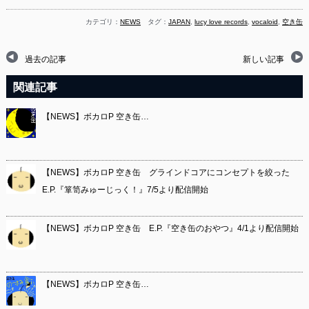
カテゴリ：
NEWS
タグ：
JAPAN
,
lucy love records
,
vocaloid
,
空き缶
過去の記事
新しい記事
関連記事
【NEWS】ボカロP 空き缶…
【NEWS】ボカロP 空き缶 グラインドコアにコンセプトを絞った
E.P.『箪笥みゅーじっく！』7/5より配信開始
【NEWS】ボカロP 空き缶 E.P.『空き缶のおやつ』4/1より配信開始
【NEWS】ボカロP 空き缶…