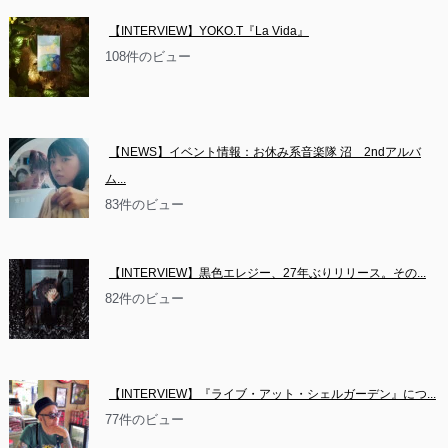
【INTERVIEW】YOKO.T『La Vida』
108件のビュー
【NEWS】イベント情報：お休み系音楽隊 沼　2ndアルバ
ム...
83件のビュー
【INTERVIEW】黒色エレジー、27年ぶりリリース。その...
82件のビュー
【INTERVIEW】『ライブ・アット・シェルガーデン』につ...
77件のビュー