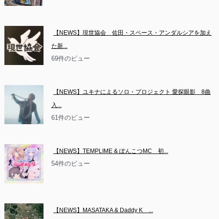
【NEWS】現世協会　佐田・スペース・アンダルシアを加え
た新...
69件のビュー
【NEWS】ユキナによるソロ・プロジェクト 愛探眼影　8曲
入...
61件のビュー
【NEWS】TEMPLIME & ぽんこつMC　初...
54件のビュー
【NEWS】MASATAKA & Daddy K　...