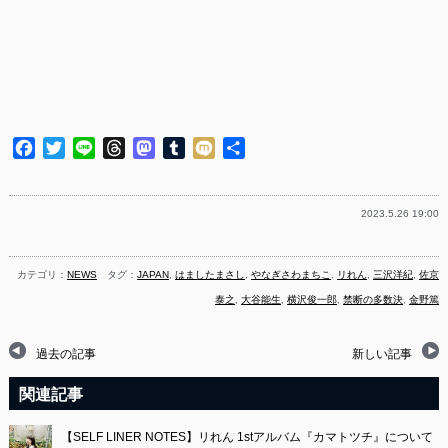
Facebook
Twitter
Line
Threads
Mastodon
Tumblr
Mixi
共
有
2023.5.26 19:00
カテゴリ：
NEWS
タグ：
JAPAN
,
はましたまさし
,
やなぎさわまちこ
,
リれん
,
三沢洋紀
,
佐京
泰之
,
大谷能生
,
横沢俊一郎
,
禁断の多数決
,
金野篤
過去の記事
新しい記事
関連記事
【SELF LINER NOTES】リれん 1stアルバム『カマトツチ』について