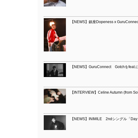
【NEWS】鎮座Dopeness x Guru
【NEWS】GuruConnect Gotchをf
【INTERVIEW】Celine Autumn (from So
【NEWS】INIMILE 2ndシングル「Day