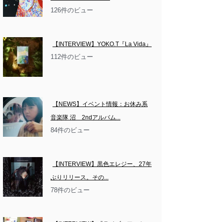
126件のビュー
【INTERVIEW】YOKO.T『La Vida』
112件のビュー
【NEWS】イベント情報：お休み系
音楽隊 沼　2ndアルバム...
84件のビュー
【INTERVIEW】黒色エレジー、27年
ぶりリリース。その...
78件のビュー