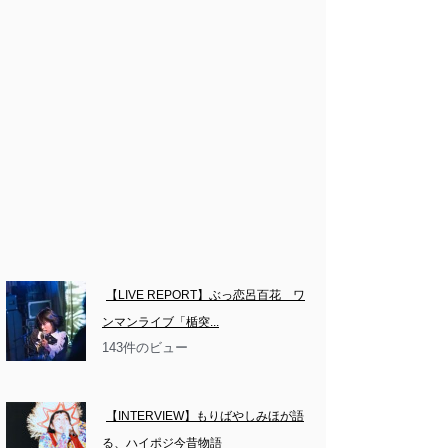
【LIVE REPORT】ぶっ恋呂百花　ワ
ンマンライブ「楯突...
143件のビュー
【INTERVIEW】もりばやしみほが語
る、ハイポジ今昔物語