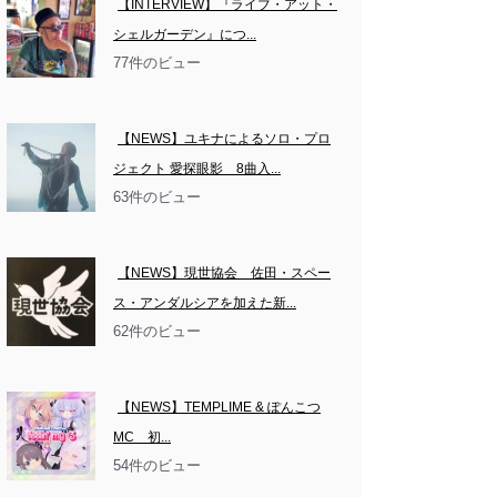
【INTERVIEW】『ライブ・アット・
シェルガーデン』につ...
77件のビュー
【NEWS】ユキナによるソロ・プロ
ジェクト 愛探眼影　8曲入...
63件のビュー
【NEWS】現世協会　佐田・スペー
ス・アンダルシアを加えた新...
62件のビュー
【NEWS】TEMPLIME & ぽんこつ
MC　初...
54件のビュー