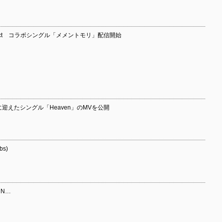
Connect コラボシングル「メメントモリ」配信開始
eat.に迎えたシングル「Heaven」のMVを公開
bs)
 N…