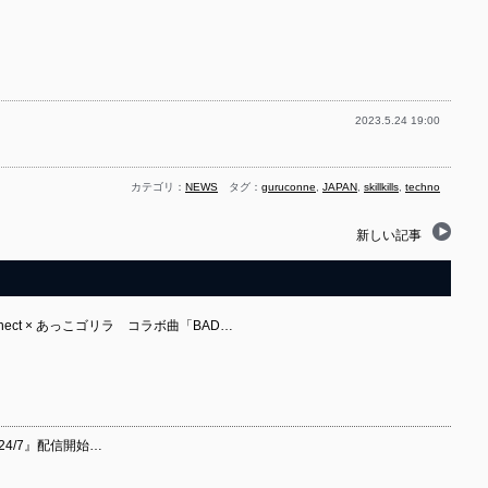
2023.5.24 19:00
カテゴリ：
NEWS
タグ：
guruconne
,
JAPAN
,
skillkills
,
techno
新しい記事
onnect × あっこゴリラ コラボ曲「BAD…
24/7』配信開始…