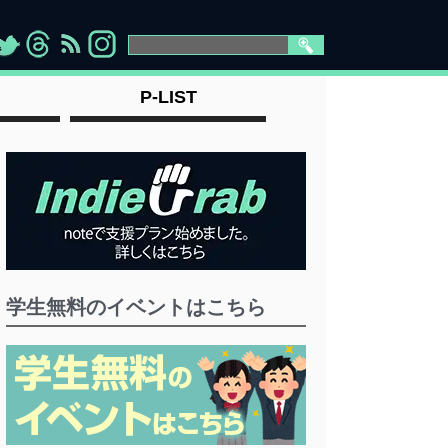
>
">
">
" >
P-LIST
学生無料のイベントはこちら