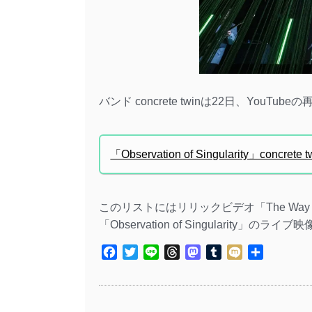
バンド concrete twinは22日、YouT
「Observation of Singularity」concrete
このリストにはリリックビデオ「The Way o
「Observation of Singularity」
Facebook
Twitter
Line
Threads
Mastodon
Tumblr
Mixi
共
有