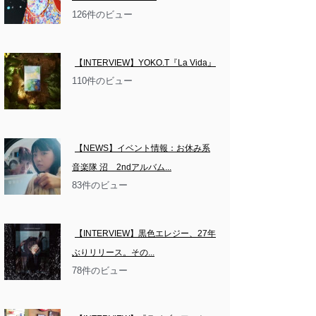
126件のビュー
【INTERVIEW】YOKO.T『La Vida』
110件のビュー
【NEWS】イベント情報：お休み系
音楽隊 沼　2ndアルバム...
83件のビュー
【INTERVIEW】黒色エレジー、27年
ぶりリリース。その...
78件のビュー