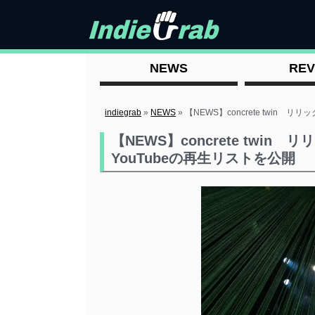
NEWS
REV
indiegrab
»
NEWS
»
【NEWS】concrete twin
【NEWS】concrete tw
YouTubeの再生リストを公開