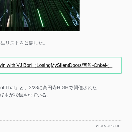
ubeの再生リストを公開した。
 twin with VJ Bori（LosingMySilentDoors/音景-Onkei-）
f That」と、3/23に高円寺HIGHで開催された
のライブ映像7本が収録されている。
2023.5.23 12:00