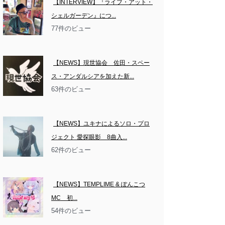
【INTERVIEW】『ライブ・アット・
シェルガーデン』につ...
77件のビュー
【NEWS】現世協会　佐田・スペー
ス・アンダルシアを加えた新...
63件のビュー
【NEWS】ユキナによるソロ・プロ
ジェクト 愛探眼影　8曲入...
62件のビュー
【NEWS】TEMPLIME & ぽんこつ
MC　初...
54件のビュー