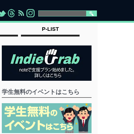
>
">
">
" >
P-LIST
学生無料のイベントはこちら