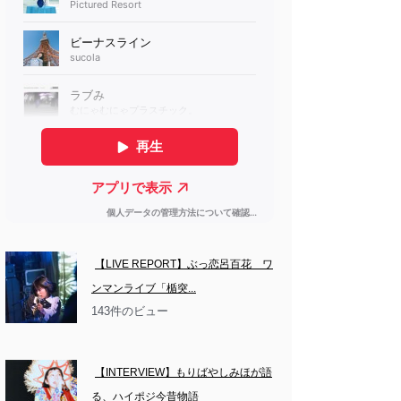
【LIVE REPORT】ぶっ恋呂百花　ワ
ンマンライブ「楯突...
143件のビュー
【INTERVIEW】もりばやしみほが語
る、ハイポジ今昔物語