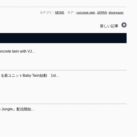
カテゴリ：
NEWS
タグ：
concrete twin
,
JAPAN
,
shoegazer
新しい記事
ete twin with VJ…
る新ユニットBaby Twin始動 1st…
ete Jungle』配信開始…