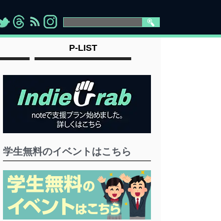
>
">
">
" >
P-LIST
学生無料のイベントはこちら