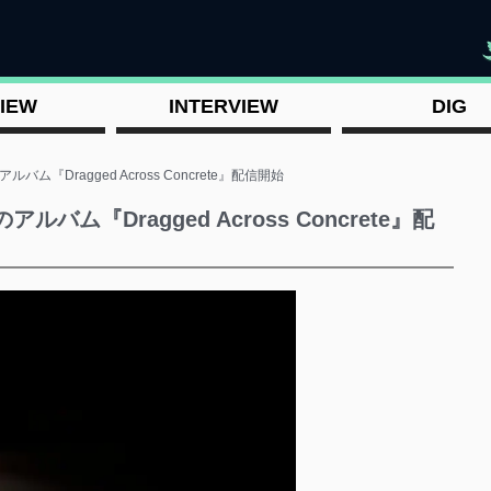
"
IEW
INTERVIEW
DIG
バム『Dragged Across Concrete』配信開始
ルバム『Dragged Across Concrete』配