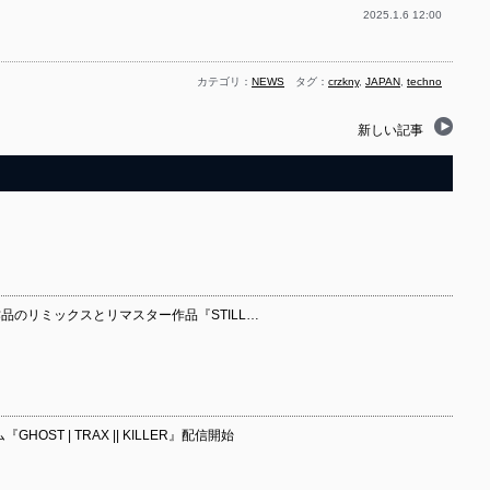
2025.1.6 12:00
カテゴリ：
NEWS
タグ：
crzkny
,
JAPAN
,
techno
新しい記事
ス作品のリミックスとリマスター作品『STILL…
OST | TRAX || KILLER』配信開始