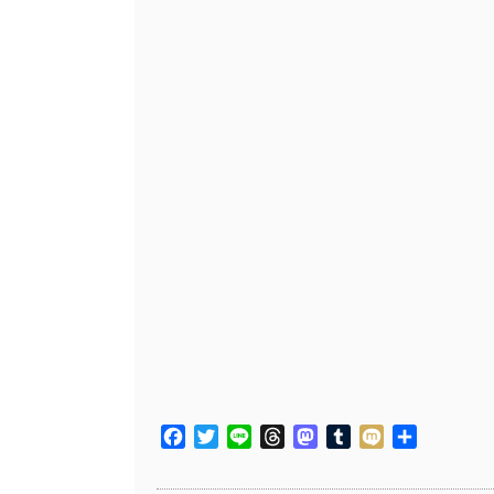
Facebook
Twitter
Line
Threads
Mastodon
Tumblr
Mixi
共
有