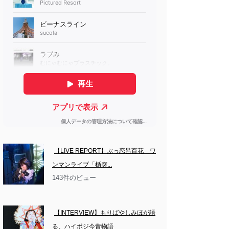
【LIVE REPORT】ぶっ恋呂百花　ワ
ンマンライブ「楯突...
143件のビュー
【INTERVIEW】もりばやしみほが語
る、ハイポジ今昔物語