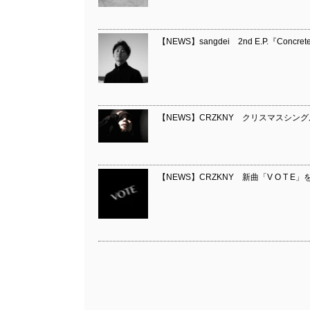
【NEWS】sangdei 2nd E.P.『Concr
【NEWS】CRZKNY クリスマスシング
【NEWS】CRZKNY 新曲「V O T E」