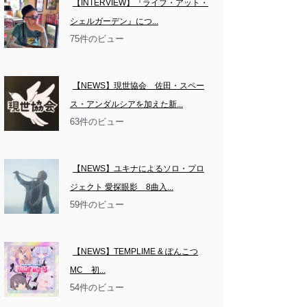
【INTERVIEW】『ライブ・アット・
シェルガーデン』につ...
75件のビュー
【NEWS】現世協会　佐田・スペー
ス・アンダルシアを加えた新...
63件のビュー
【NEWS】ユキナによるソロ・プロ
ジェクト 愛探眼影　8曲入...
59件のビュー
【NEWS】TEMPLIME & ぽんこつ
MC　初...
54件のビュー