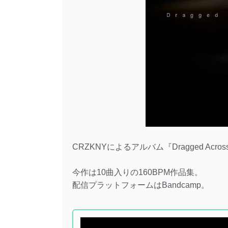
CRZKNYによるアルバム『Dragged Acros
今作は10曲入りの160BPM作品集。
配信プラットフォームはBandcamp。