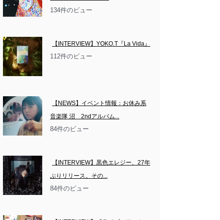
134件のビュー
【INTERVIEW】YOKO.T『La Vida』
112件のビュー
【NEWS】イベント情報：お休み系
音楽隊 沼　2ndアルバム...
84件のビュー
【INTERVIEW】黒色エレジー、27年
ぶりリリース。その...
84件のビュー