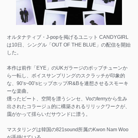
オルタナティブ・J-popを掲げるユニット CANDYGIRL
は10日、シングル「OUT OF THE BLUE」の配信を開始
した。
本作は前作「EYE」のUKガラージのポップチューンか
ら⼀転し、ボイスサンプリングのスクラッチが印象的
な、90’s~00’sヒップホップ/R&Bを連想させるスモーキ
ーな楽曲。
燻ったビート、空間を漂うシンセ、Voのferrryから⽣み
出されたコラージュ的に構築されるリリックワークが、
靄がかって揺らいだサウンドに漂う。
マスタリングは韓国の821sound所属のKwon Nam Woo
が⼿掛けている。