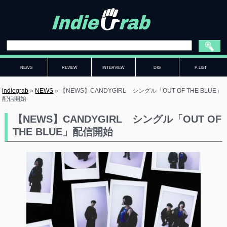
NEWS
REVIEW
INTERVIEW
DIG
P-LIST
indiegrab
»
NEWS
»
【NEWS】CANDYGIRL シングル「OUT OF THE BLUE」
配信開始
【NEWS】CANDYGIRL シングル「OUT OF
THE BLUE」配信開始