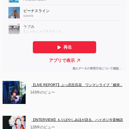
【LIVE REPORT】ぶっ恋呂百花　ワンマンライブ「楯突...
143件のビュー
【INTERVIEW】もりばやしみほが語る、ハイポジ今昔物語
128件のビュー