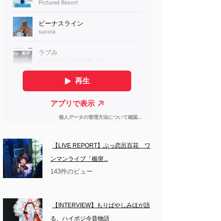
【LIVE REPORT】ぶっ恋呂百花　ワ
ンマンライブ「楯突...
143件のビュー
【INTERVIEW】もりばやしみほが語
る、ハイポジ今昔物語