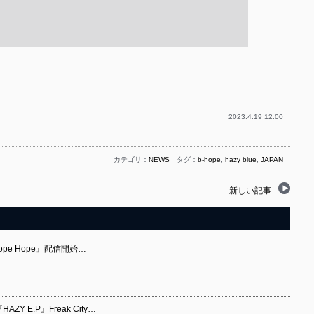
2023.4.19 12:00
カテゴリ：
NEWS
タグ：
b-hope
,
hazy blue
,
JAPAN
新しい記事
Hope Hope』配信開始…
AZY E.P』Freak City…