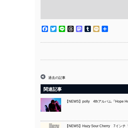
Facebook
Twitter
Line
Threads
Mastodon
Tumblr
Mixi
共
有
過去の記事
関連記事
【NEWS】polly 4thアルバム『Hope 
【NEWS】Hazy Sour Cherry 7インチ『H