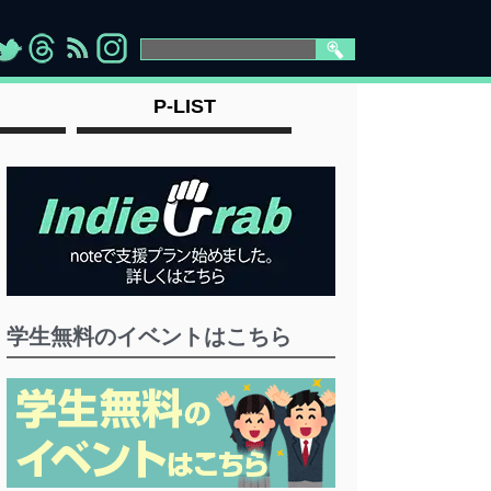
>
">
">
" >
P-LIST
学生無料のイベントはこちら