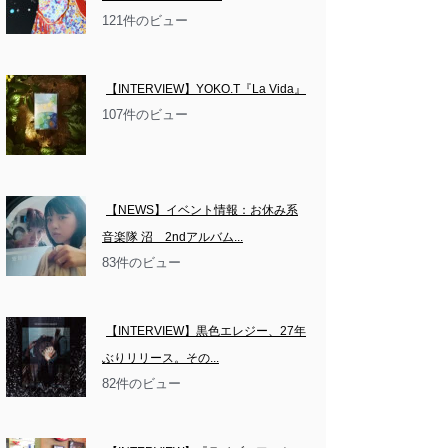
121件のビュー
【INTERVIEW】YOKO.T『La Vida』
107件のビュー
【NEWS】イベント情報：お休み系
音楽隊 沼　2ndアルバム...
83件のビュー
【INTERVIEW】黒色エレジー、27年
ぶりリリース。その...
82件のビュー