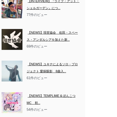
【INTERVIEW】『ライブ・アット・
シェルガーデン』につ...
77件のビュー
【NEWS】現世協会　佐田・スペー
ス・アンダルシアを加えた新...
69件のビュー
【NEWS】ユキナによるソロ・プロ
ジェクト 愛探眼影　8曲入...
61件のビュー
【NEWS】TEMPLIME & ぽんこつ
MC　初...
54件のビュー